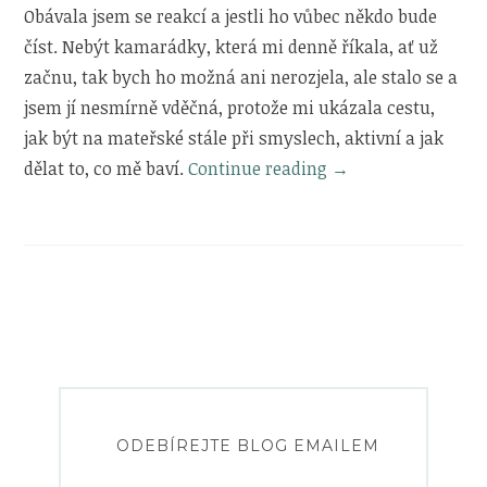
Obávala jsem se reakcí a jestli ho vůbec někdo bude
číst. Nebýt kamarádky, která mi denně říkala, ať už
začnu, tak bych ho možná ani nerozjela, ale stalo se a
jsem jí nesmírně vděčná, protože mi ukázala cestu,
jak být na mateřské stále při smyslech, aktivní a jak
„Blog
dělat to, co mě baví.
Continue reading
→
slaví
1.
narozeniny“
ODEBÍREJTE BLOG EMAILEM