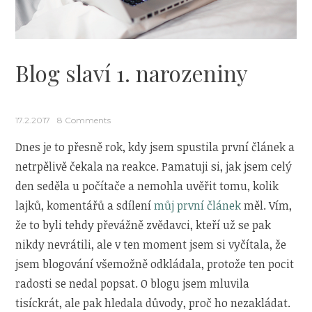
Blog slaví 1. narozeniny
17.2.2017
8 Comments
Dnes je to přesně rok, kdy jsem spustila první článek a
netrpělivě čekala na reakce. Pamatuji si, jak jsem celý
den seděla u počítače a nemohla uvěřit tomu, kolik
lajků, komentářů a sdílení
můj první článek
měl. Vím,
že to byli tehdy převážně zvědavci, kteří už se pak
nikdy nevrátili, ale v ten moment jsem si vyčítala, že
jsem blogování všemožně odkládala, protože ten pocit
radosti se nedal popsat. O blogu jsem mluvila
tisíckrát, ale pak hledala důvody, proč ho nezakládat.