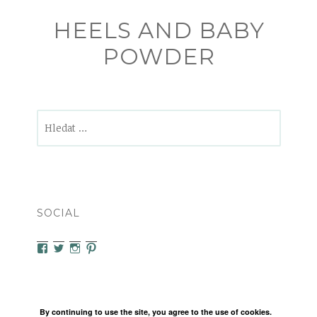
HEELS AND BABY
POWDER
Vyhledávání
SOCIAL
View
View
View
View
heelsandbabypowder’s
zanetamatuska’s
heelsandbabypowder’s
heelsandbabypowder’s
profile
profile
profile
profile
on
on
on
on
Facebook
Twitter
Instagram
Pinterest
By continuing to use the site, you agree to the use of cookies.