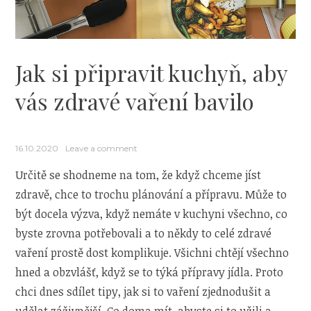
Jak si připravit kuchyň, aby
vás zdravé vaření bavilo
16.10.2020
Leave a comment
Určitě se shodneme na tom, že když chceme jíst
zdravě, chce to trochu plánování a přípravu. Může to
být docela výzva, když nemáte v kuchyni všechno, co
byste zrovna potřebovali a to někdy to celé zdravé
vaření prostě dost komplikuje. Všichni chtějí všechno
hned a obzvlášť, když se to týká přípravy jídla. Proto
chci dnes sdílet tipy, jak si to vaření zjednodušit a
udělat záživnější. Co doma mít, abyste si to užili a