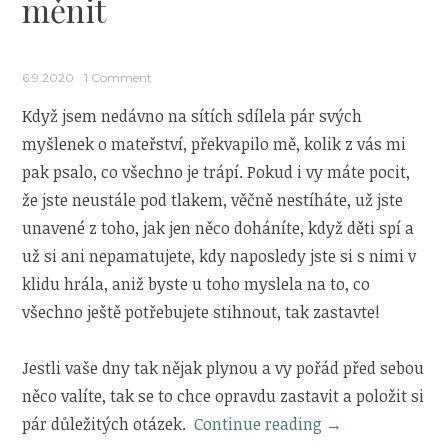
měnit
6.9.2020
1 Comment
Když jsem nedávno na sítích sdílela pár svých
myšlenek o mateřství, překvapilo mě, kolik z vás mi
pak psalo, co všechno je trápí. Pokud i vy máte pocit,
že jste neustále pod tlakem, věčně nestíháte, už jste
unavené z toho, jak jen něco doháníte, když děti spí a
už si ani nepamatujete, kdy naposledy jste si s nimi v
klidu hrála, aniž byste u toho myslela na to, co
všechno ještě potřebujete stihnout, tak zastavte!
Jestli vaše dny tak nějak plynou a vy pořád před sebou
něco valíte, tak se to chce opravdu zastavit a položit si
„4
pár důležitých otázek.
Continue reading
→