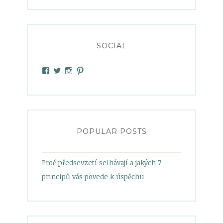
SOCIAL
View
View
View
View
heelsandbabypowder’s
zanetamatuska’s
heelsandbabypowder’s
heelsandbabypowder’s
profile
profile
profile
profile
on
on
on
on
Facebook
Twitter
Instagram
Pinterest
POPULAR POSTS
Proč předsevzetí selhávají a jakých 7
principů vás povede k úspěchu