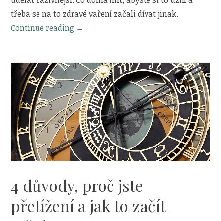
třeba se na to zdravé vaření začali dívat jinak.
„Jak
Continue reading
→
si
připravit
kuchyň,
aby
vás
zdravé
vaření
bavilo“
4 důvody, proč jste
přetížení a jak to začít