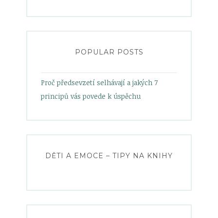
heelsandbabypowder’s
zanetamatuska’s
heelsandbabypowder’s
heelsandbabypowder’s
profile
profile
profile
profile
on
on
on
on
Facebook
Twitter
Instagram
Pinterest
POPULAR POSTS
Proč předsevzetí selhávají a jakých 7
principů vás povede k úspěchu
DĚTI A EMOCE – TIPY NA KNIHY