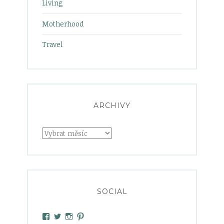
Living
Motherhood
Travel
ARCHIVY
Archivy
SOCIAL
View
View
View
View