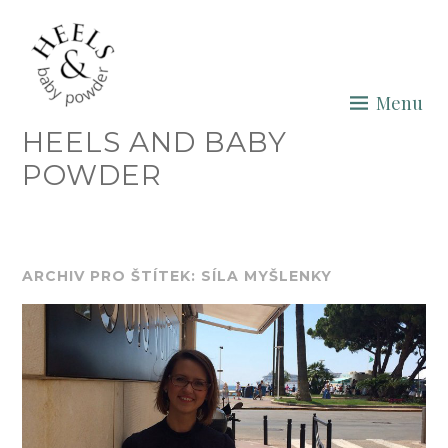
Skip
to
content
Menu
HEELS AND BABY
POWDER
ARCHIV PRO ŠTÍTEK: SÍLA MYŠLENKY