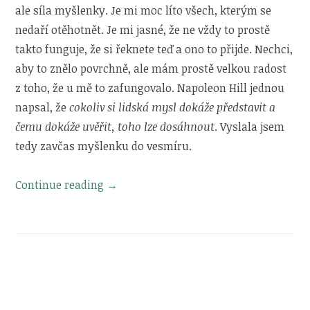
ale síla myšlenky. Je mi moc líto všech, kterým se
nedaří otěhotnět. Je mi jasné, že ne vždy to prostě
takto funguje, že si řeknete teď a ono to přijde. Nechci,
aby to znělo povrchně, ale mám prostě velkou radost
z toho, že u mě to zafungovalo. Napoleon Hill jednou
napsal, že
cokoliv si lidská mysl dokáže představit a
čemu dokáže uvěřit, toho lze dosáhnout
. Vyslala jsem
tedy zavčas myšlenku do vesmíru.
„Síla
Continue reading
→
myšlenky“