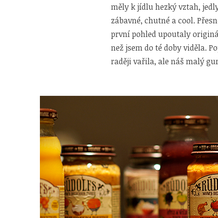
měly k jídlu hezký vztah, jedl
zábavné, chutné a cool. Přes
první pohled upoutaly origin
než jsem do té doby viděla. P
raději vařila, ale náš malý g