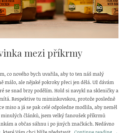
inka mezi příkrmy
, co nového bych uvařila, aby to ten náš malý
ě málo, ale nějaké pokroky přeci jen dělá. Už dávám
é se snad brzy podělím. Hold si navykl na skleničky a
mítá. Respektive tu miminkovskou, protože posledně
ce miso a já se pak celé odpoledne modlila, aby neměl
 z minulých článků, jsem velký fanoušek příkrmů
vinkám a občas sáhnu i po jiných značkách. Nedávno
„RUDOLF
s
, které Vám chci blíže představit.
Continue reading
→