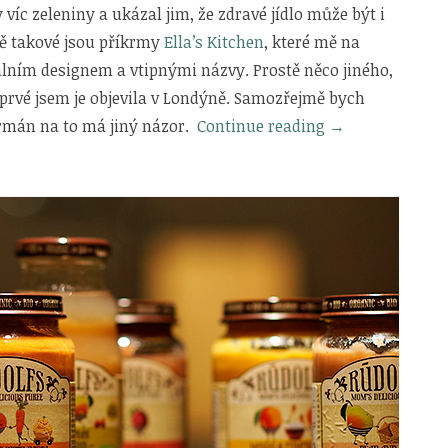
y víc zeleniny a ukázal jim, že zdravé jídlo může být i
ně takové jsou příkrmy
Ella’s Kitchen
, které mě na
álním designem a vtipnými názvy. Prostě něco jiného,
oprvé jsem je objevila v Londýně. Samozřejmě bych
„Příkrmy
urmán na to má jiný názor.
Continue reading
→
Ella’s
Kitchen“