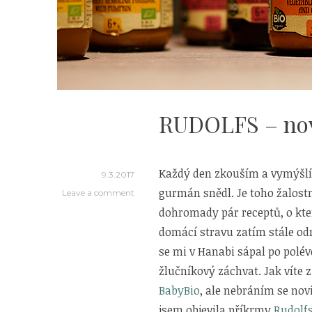
RUDOLFS – nov
Každý den zkouším a vymýšlím
9.3.2017
gurmán snědl. Je toho žalostn
Leave a comment
dohromady pár receptů, o kter
domácí stravu zatím stále od
se mi v Hanabi sápal po polév
žlučníkový záchvat. Jak víte
BabyBio
, ale nebráním se no
jsem objevila příkrmy
Rudolf