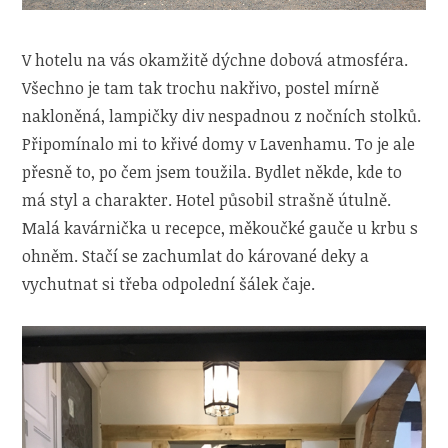
V hotelu na vás okamžitě dýchne dobová atmosféra.
Všechno je tam tak trochu nakřivo, postel mírně
nakloněná, lampičky div nespadnou z nočních stolků.
Připomínalo mi to křivé domy v Lavenhamu. To je ale
přesně to, po čem jsem toužila. Bydlet někde, kde to
má styl a charakter. Hotel působil strašně útulně.
Malá kavárnička u recepce, měkoučké gauče u krbu s
ohněm. Stačí se zachumlat do kárované deky a
vychutnat si třeba odpolední šálek čaje.