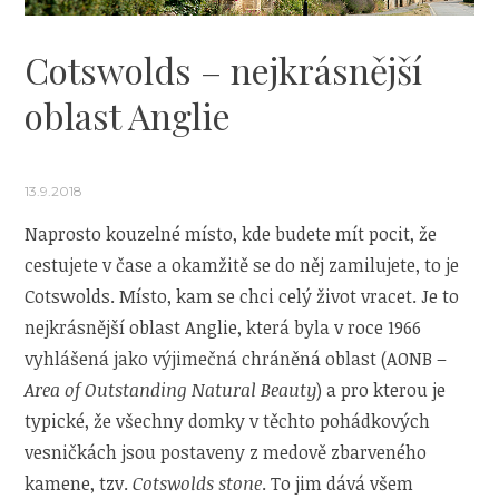
Cotswolds – nejkrásnější
oblast Anglie
13.9.2018
Naprosto kouzelné místo, kde budete mít pocit, že
cestujete v čase a okamžitě se do něj zamilujete, to je
Cotswolds. Místo, kam se chci celý život vracet. Je to
nejkrásnější oblast Anglie, která byla v roce 1966
vyhlášená jako výjimečná chráněná oblast (AONB –
Area of Outstanding Natural Beauty
) a pro kterou je
typické, že všechny domky v těchto pohádkových
vesničkách jsou postaveny z medově zbarveného
kamene, tzv.
Cotswolds stone
. To jim dává všem