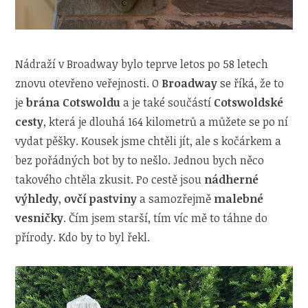
Nádraží v Broadway bylo teprve letos po 58 letech
znovu otevřeno veřejnosti. O
Broadway
se říká, že to
je
brána Cotswoldu
a je také součástí
Cotswoldské
cesty
, která je dlouhá 164 kilometrů a můžete se po ní
vydat pěšky. Kousek jsme chtěli jít, ale s kočárkem a
bez pořádných bot by to nešlo. Jednou bych něco
takového chtěla zkusit. Po cestě jsou
nádherné
výhledy
,
ovčí pastviny
a samozřejmě
malebné
vesničky
. Čím jsem starší, tím víc mě to táhne do
přírody. Kdo by to byl řekl.