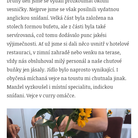
Druhý den jsme se vydali prozkoumat okolní
vesničky. Nejprve jsme se však posilnili vydatnou
anglickou snídaní. Velká část byla založena na
stolech formou bufetu, ale z části byla také
servírovaná, což tomu dodávalo punc jakési
výjimečnosti. Ať už jsme si dali něco uvnitř v hotelové
restauraci, v zimní zahradě nebo venku na terase,
vždy nás obsluhoval milý personál a naše chuťové
buňky jen jásaly. Jídlo bylo naprosto vynikající. I
obyčená míchaná vejce na toustu mi chutnala jinak.
Manžel vyzkoušel i místní specialitu, indickou
snídani. Vejce v curry omáčce.