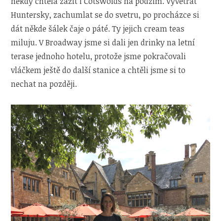
někdy chtěla zažít i Cotswolds na podzim. Vyvětrat
Huntersky, zachumlat se do svetru, po procházce si
dát někde šálek čaje o páté. Ty jejich cream teas
miluju. V Broadway jsme si dali jen drinky na letní
terase jednoho hotelu, protože jsme pokračovali
vláčkem ještě do další stanice a chtěli jsme si to
nechat na později.