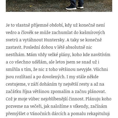
Je to vlastně příjemné období, kdy už konečně není
vedro a člověk se může zachumlat do kašmírových
svetrů a vytáhnout Huntersky. A taky se konečně
zastavit. Poslední dobou v létě absolutně nic
nestíhám. Mám vždy velké plány, koho kde navštívím
a co všechno udělám, ale letos jsem se snad už i
smířila s tím, že nic z toho většinou nevyjde. Všichni
jsou rozlítaní a po dovolených. I my stále někde
cestujeme, v září doháním ty největší resty a až na
začátku října většinou zpomalím a začnu plánovat.
Což je moje vůbec nejoblíbenější činnost. Plánuju koho
pozveme na večeři, jak naložíme s víkendy, začínám
přemýšlet o Vánočních dárcích a pomalu rekapituluji