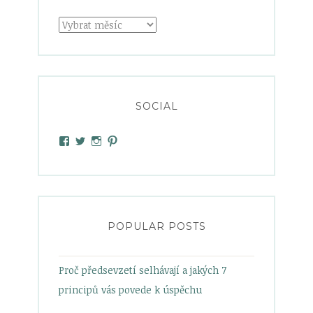
Archivy
SOCIAL
View
View
View
View
heelsandbabypowder’s
zanetamatuska’s
heelsandbabypowder’s
heelsandbabypowder’s
profile
profile
profile
profile
on
on
on
on
Facebook
Twitter
Instagram
Pinterest
POPULAR POSTS
Proč předsevzetí selhávají a jakých 7
principů vás povede k úspěchu