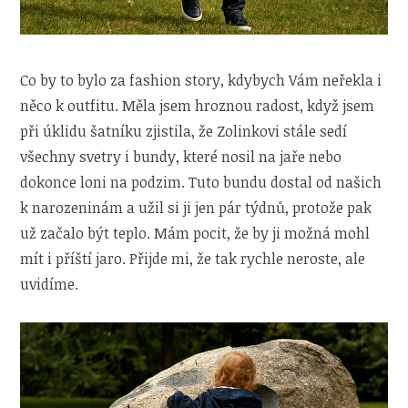
Co by to bylo za fashion story, kdybych Vám neřekla i
něco k outfitu. Měla jsem hroznou radost, když jsem
při úklidu šatníku zjistila, že Zolinkovi stále sedí
všechny svetry i bundy, které nosil na jaře nebo
dokonce loni na podzim. Tuto bundu dostal od našich
k narozeninám a užil si ji jen pár týdnů, protože pak
už začalo být teplo. Mám pocit, že by ji možná mohl
mít i příští jaro. Přijde mi, že tak rychle neroste, ale
uvidíme.