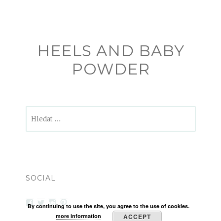
HEELS AND BABY
POWDER
Vyhledávání
SOCIAL
View
View
View
View
By continuing to use the site, you agree to the use of cookies.
heelsandbabypowder’s
zanetamatuska’s
heelsandbabypowder’s
heelsandbabypowder’s
more information
ACCEPT
profile
profile
profile
profile