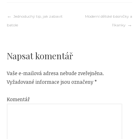
Navigace
Jednoduchý tip, jak zabavit
Moderní dětské básničky a
batole
říkanky
pro
příspěvek
Napsat komentář
Vaše e-mailová adresa nebude zveřejněna.
Vyžadované informace jsou označeny
*
Komentář