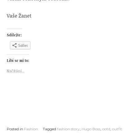
Vaše Žanet
Sdílejte:
Sdílet
Líbí se mi to:
Načítání...
Posted in
Fashion
Tagged
fashion story
,
Hugo Boss
,
ootd
,
outfit