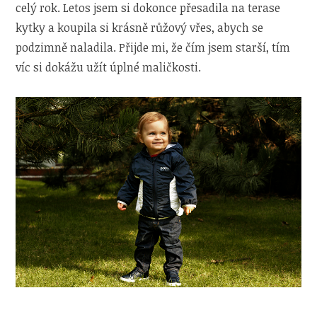
celý rok. Letos jsem si dokonce přesadila na terase
kytky a koupila si krásně růžový vřes, abych se
podzimně naladila. Přijde mi, že čím jsem starší, tím
víc si dokážu užít úplné maličkosti.