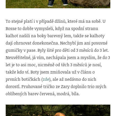
To stejné platí i v případě džínů, které má na sobě. U
Bosse to dobře vymysleli, když na spodní stranu
kalhot našili na boky barevný lem, takže se kalhoty
dají ohrnovat donekonečna. Nechybí jim ani posuvné
gumičky v pase. Byly šité pro děti od 3 měsíců do 3 let.
Neuvěřitelné, já vím, nechápala jsem a myslím, že do 3
let je to asi moc, nicméně od těch 3 měsíců je nosí,
takže kdo ví. Boty jsem zmiňovala už v článu o
prvních botičkách (
zde
), ale až nedávno do nich
dorostl. Pruhované tričko ze Zary doplnilo trio mých
oblíbených barev červená, modrá, bíla.