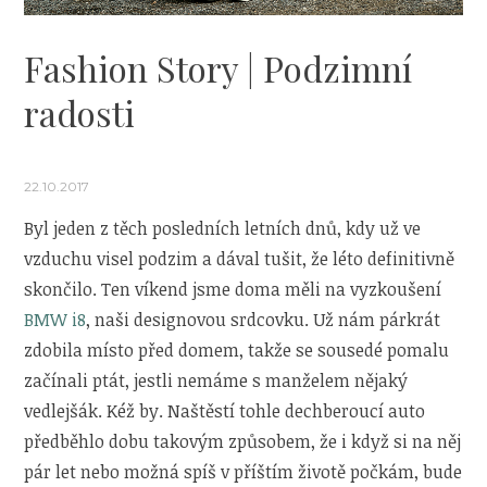
Fashion Story | Podzimní
radosti
22.10.2017
Byl jeden z těch posledních letních dnů, kdy už ve
vzduchu visel podzim a dával tušit, že léto definitivně
skončilo. Ten víkend jsme doma měli na vyzkoušení
BMW i8
, naši designovou srdcovku. Už nám párkrát
zdobila místo před domem, takže se sousedé pomalu
začínali ptát, jestli nemáme s manželem nějaký
vedlejšák. Kéž by. Naštěstí tohle dechberoucí auto
předběhlo dobu takovým způsobem, že i když si na něj
pár let nebo možná spíš v příštím životě počkám, bude