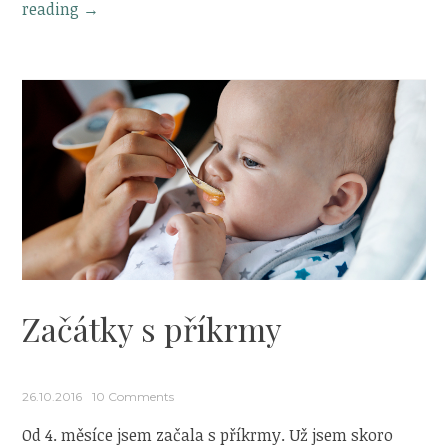
„Pokroky
reading
→
s
příkrmy“
Začátky s příkrmy
26.10.2016
10 Comments
Od 4. měsíce jsem začala s příkrmy. Už jsem skoro