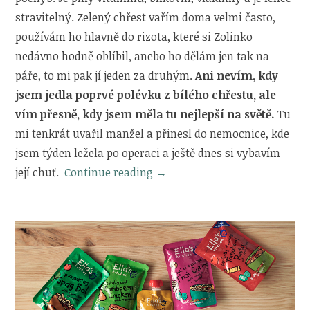
stravitelný. Zelený chřest vařím doma velmi často,
používám ho hlavně do rizota, které si Zolinko
nedávno hodně oblíbil, anebo ho dělám jen tak na
páře, to mi pak jí jeden za druhým.
Ani nevím, kdy
jsem jedla poprvé polévku z bílého chřestu, ale
vím přesně, kdy jsem měla tu nejlepší na světě.
Tu
mi tenkrát uvařil manžel a přinesl do nemocnice, kde
jsem týden ležela po operaci a ještě dnes si vybavím
„Polévka
její chuť.
Continue reading
→
z
pečeného
květáku
a
chřestu“