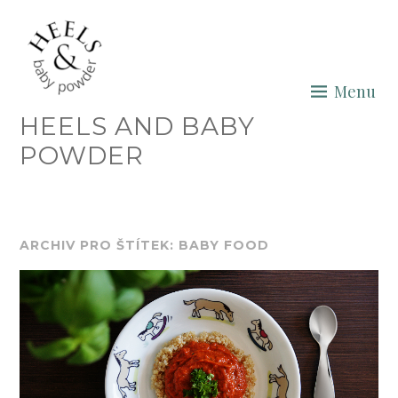
Skip
to
content
Menu
HEELS AND BABY
POWDER
ARCHIV PRO ŠTÍTEK: BABY FOOD