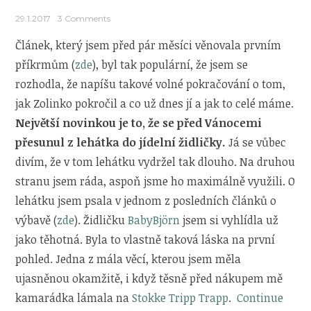
29.1.2017
3 Comments
Článek, který jsem před pár měsíci věnovala prvním
příkrmům (
zde
), byl tak populární, že jsem se
rozhodla, že napíšu takové volné pokračování o tom,
jak Zolinko pokročil a co už dnes jí a jak to celé máme.
Největší novinkou je to, že se před Vánocemi
přesunul z lehátka do jídelní židličky.
Já se vůbec
divím, že v tom lehátku vydržel tak dlouho. Na druhou
stranu jsem ráda, aspoň jsme ho maximálně využili. O
lehátku jsem psala v jednom z posledních článků o
výbavě (
zde
). Židličku
BabyBjörn
jsem si vyhlídla už
jako těhotná. Byla to vlastně taková láska na první
pohled. Jedna z mála věcí, kterou jsem měla
ujasněnou okamžitě, i když těsně před nákupem mě
kamarádka lámala na
Stokke Tripp Trapp
.
Continue