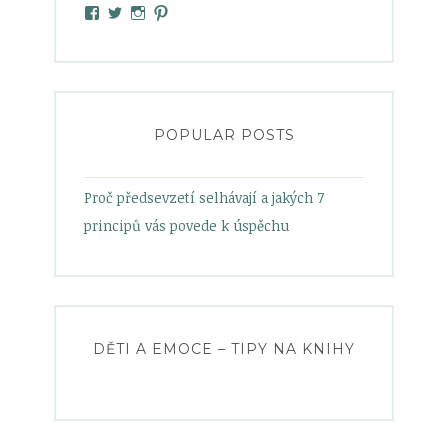
View
View
View
View
heelsandbabypowder’s
zanetamatuska’s
heelsandbabypowder’s
heelsandbabypowder’s
profile
profile
profile
profile
on
on
on
on
Facebook
Twitter
Instagram
Pinterest
POPULAR POSTS
Proč předsevzetí selhávají a jakých 7
principů vás povede k úspěchu
DĚTI A EMOCE – TIPY NA KNIHY