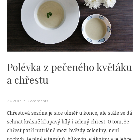
Polévka z pečeného květáku
a chřestu
7.6.2017
9 Comments
Chřestová sezóna je sice téměř u konce, ale stále se dá
sehnat krásně křupavý bílý i zelený chřest. O tom, že
chřest patří nutričně mezi hvězdy zeleniny, není
pochyb. Je plný vitamínů, bílkovin, vlákniny a je lehce