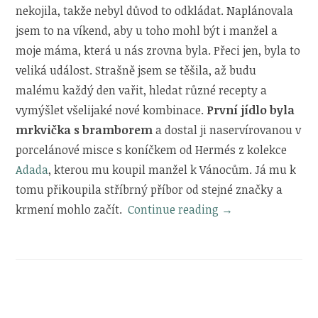
nekojila, takže nebyl důvod to odkládat. Naplánovala
jsem to na víkend, aby u toho mohl být i manžel a
moje máma, která u nás zrovna byla. Přeci jen, byla to
veliká událost. Strašně jsem se těšila, až budu
malému každý den vařit, hledat různé recepty a
vymýšlet všelijaké nové kombinace.
První jídlo byla
mrkvička s bramborem
a dostal ji naservírovanou v
porcelánové misce s koníčkem od Hermés z kolekce
Adada
, kterou mu koupil manžel k Vánocům. Já mu k
tomu přikoupila stříbrný příbor od stejné značky a
„Začátky
krmení mohlo začít.
Continue reading
→
s
příkrmy“