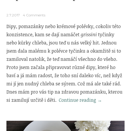
2.7.2017
4 Comments
Dipy, pomazánky nebo krémové polévky, cokoliv této
konzistence, kam se dají namáčet
grissini
tyčinky
nebo kůrky chleba, jsou teď u nás velký hit. Jednou
jsem dala malému k polévce tyčinku a okamžitě si to
zamiloval natolik, že teď namáčí všechno do všeho.
Proto jsem začala připravovat různé dipy, které ho
baví a já mám radost, že toho sní daleko víc, než když
mi jí jen nudný chleba se sýrem. Což má ale také rád.
Dnes mám pro vás tip na zdravou pomazánku, kterou
„Tip
si zamilují určitě i děti.
Continue reading
→
na
zdravou
pomazánku“