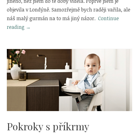
jiného, než jsem do té doby viděla. Poprvé jsem je
objevila v Londýně. Samozřejmě bych raději vařila, ale
náš malý gurmán na to má jiný názor.
Continue
„Příkrmy
reading
→
Ella’s
Kitchen“
Pokroky s příkrmy