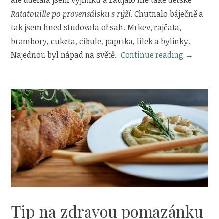
Ratatouille po provensálsku s rýží
. Chutnalo báječně a
tak jsem hned studovala obsah. Mrkev, rajčata,
brambory, cuketa, cibule, paprika, lilek a bylinky.
„Quinoa
Najednou byl nápad na světě.
Continue reading
→
s
omáčkou
z
pečenýc
paprik“
Tip na zdravou pomazánku