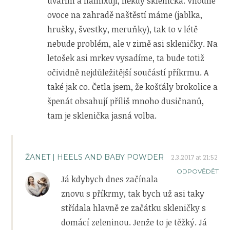
uvařím a namixuji, někdy sklenička. Vhodné
ovoce na zahradě naštěstí máme (jablka,
hrušky, švestky, meruňky), tak to v létě
nebude problém, ale v zimě asi skleničky. Na
letošek asi mrkev vysadíme, ta bude totiž
očividně nejdůležitější součástí příkrmu. A
také jak co. Četla jsem, že košťály brokolice a
špenát obsahují příliš mnoho dusičnanů,
tam je sklenička jasná volba.
ŽANET | HEELS AND BABY POWDER
2.3.2017 at 21:52
ODPOVĚDĚT
Já kdybych dnes začínala
znovu s příkrmy, tak bych už asi taky
střídala hlavně ze začátku skleničky s
domácí zeleninou. Jenže to je těžký. Já