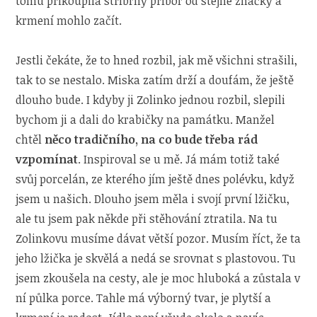
tomu přikoupila stříbrný příbor od stejné značky a
krmení mohlo začít.
Jestli čekáte, že to hned rozbil, jak mě všichni strašili,
tak to se nestalo. Miska zatím drží a doufám, že ještě
dlouho bude. I kdyby ji Zolinko jednou rozbil, slepili
bychom ji a dali do krabičky na památku. Manžel
chtěl
něco tradičního, na co bude třeba rád
vzpomínat
. Inspiroval se u mě. Já mám totiž také
svůj porcelán, ze kterého jím ještě dnes polévku, když
jsem u našich. Dlouho jsem měla i svojí první lžičku,
ale tu jsem pak někde při stěhování ztratila. Na tu
Zolinkovu musíme dávat větší pozor. Musím říct, že ta
jeho lžička je skvělá a nedá se srovnat s plastovou. Tu
jsem zkoušela na cesty, ale je moc hluboká a zůstala v
ní půlka porce. Tahle má výborný tvar, je plytší a