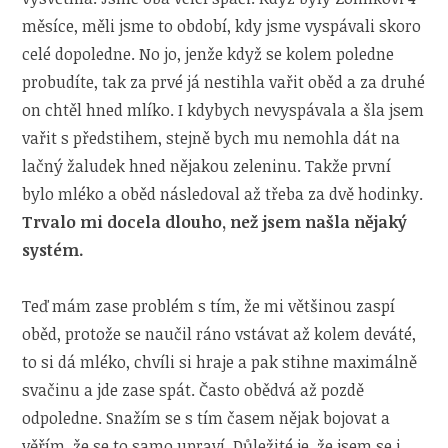
měsíce, měli jsme to období, kdy jsme vyspávali skoro
celé dopoledne. No jo, jenže když se kolem poledne
probudíte, tak za prvé já nestihla vařit oběd a za druhé
on chtěl hned mlíko. I kdybych nevyspávala a šla jsem
vařit s předstihem, stejně bych mu nemohla dát na
lačný žaludek hned nějakou zeleninu. Takže první
bylo mléko a oběd následoval až třeba za dvě hodinky.
Trvalo mi docela dlouho, než jsem našla nějaký
systém.
Teď mám zase problém s tím, že mi většinou zaspí
oběd, protože se naučil ráno vstávat až kolem deváté,
to si dá mléko, chvíli si hraje a pak stihne maximálně
svačinu a jde zase spát. Často obědvá až pozdě
odpoledne. Snažím se s tím časem nějak bojovat a
věřím, že se to samo upraví. Důležité je, že jsem se i