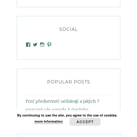
SOCIAL
View
View
View
View
heelsandbabypowder’s
zanetamatuska’s
heelsandbabypowder’s
heelsandbabypowder’s
profile
profile
profile
profile
on
on
on
on
Facebook
Twitter
Instagram
Pinterest
POPULAR POSTS
Proč předsevzetí selhávají a jakých 7
principů vás povede k úspěchu
By continuing to use the site, you agree to the use of cookies.
more information
ACCEPT