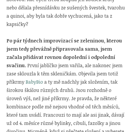
nebo dělala přesnídávku ze sušených švestek, tvarohu
a quinoi, aby byla tak dobře vychucená, jako ta z
kapsičky?
Po pár týdnech improvizací se zeleninou, kterou
jsem tedy převážně připravovala sama, jsem
začala přidávat rovnou dopolední i odpolední
svačinu.
První jablíčko jsem vařila, ale nakonec jsem
zase sklouzla k těm skleničkám. Objevila jsem totiž
příkrmy
BabyBio
a ty mě nadchly jak složením, tak
širokou škálou různých druhů. Jsou rozhodně o
úroveň výš, než jiné příkrmy. Je pravda, že některé
kombinace podle mě nejsou vhodné od těch měsíců,
které tam uvádí. Francouzi to mají ale asi jinak, dávají
už od 4. měsíce různé bylinky, cibuli, fazolky a jinou
divočinu. Nicméně, když si přečtete složení a vyberete