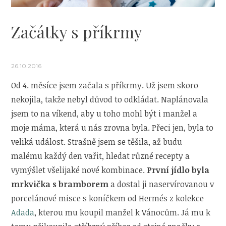
Začátky s příkrmy
26.10.2016
Od 4. měsíce jsem začala s příkrmy. Už jsem skoro
nekojila, takže nebyl důvod to odkládat. Naplánovala
jsem to na víkend, aby u toho mohl být i manžel a
moje máma, která u nás zrovna byla. Přeci jen, byla to
veliká událost. Strašně jsem se těšila, až budu
malému každý den vařit, hledat různé recepty a
vymýšlet všelijaké nové kombinace.
První jídlo byla
mrkvička s bramborem
a dostal ji naservírovanou v
porcelánové misce s koníčkem od Hermés z kolekce
Adada
, kterou mu koupil manžel k Vánocům. Já mu k