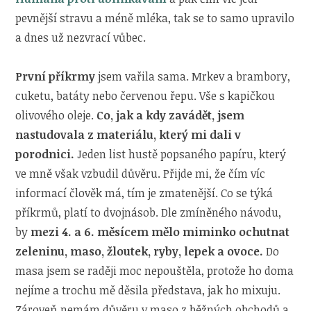
pevnější stravu a méně mléka, tak se to samo upravilo
a dnes už nezvrací vůbec.
První příkrmy
jsem vařila sama. Mrkev a brambory,
cuketu, batáty nebo červenou řepu. Vše s kapičkou
olivového oleje.
Co, jak a kdy zavádět, jsem
nastudovala z materiálu, který mi dali v
porodnici.
Jeden list hustě popsaného papíru, který
ve mně však vzbudil důvěru. Přijde mi, že čím víc
informací člověk má, tím je zmatenější. Co se týká
příkrmů, platí to dvojnásob. Dle zmíněného návodu,
by
mezi 4. a 6. měsícem mělo miminko ochutnat
zeleninu, maso, žloutek, ryby, lepek a ovoce.
Do
masa jsem se raději moc nepouštěla, protože ho doma
nejíme a trochu mě děsila představa, jak ho mixuju.
Zároveň nemám důvěru v maso z běžných obchodů a