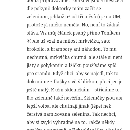
doma připravované. Toníkovi jsou 4 měsíce a
dle pokynů doktorky mám začít se
zeleninou, jelikož už od tří měsíců je na UM,
protože já mléko neměla. No, není to žádná
sláva. Viz můj článek psaný přímo Toníkem
🙂 Ale už vzal na milost mrkvičku, zato
brokolici a brambory ani náhodou. To mu
nechutná, mrkvička chutná, ale stále si není
jistý s polykáním a lžičku používáme spíš
pro srandu. Když chci, aby se najedl, tak to
dokrmíme z flašky s větší dírkou, přeci jen je
ještě malý. K těm skleničkám – střídáme to.
Bio zelenině také nevěřím. Skleničky jsou asi
lepší volba, ale chutnají jinak (lépe) než
čerstvá namixovaná zelenina. Tak nechci,
aby si zvykl výhradně na to. Takže někdy