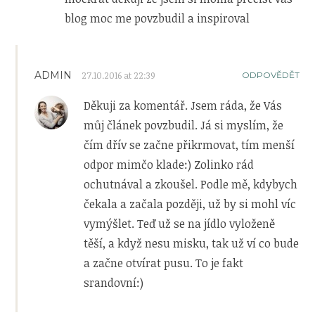
blog moc me povzbudil a inspiroval
ADMIN
27.10.2016 at 22:39
ODPOVĚDĚT
Děkuji za komentář. Jsem ráda, že Vás
můj článek povzbudil. Já si myslím, že
čím dřív se začne přikrmovat, tím menší
odpor mimčo klade:) Zolinko rád
ochutnával a zkoušel. Podle mě, kdybych
čekala a začala později, už by si mohl víc
vymýšlet. Teď už se na jídlo vyloženě
těší, a když nesu misku, tak už ví co bude
a začne otvírat pusu. To je fakt
srandovní:)