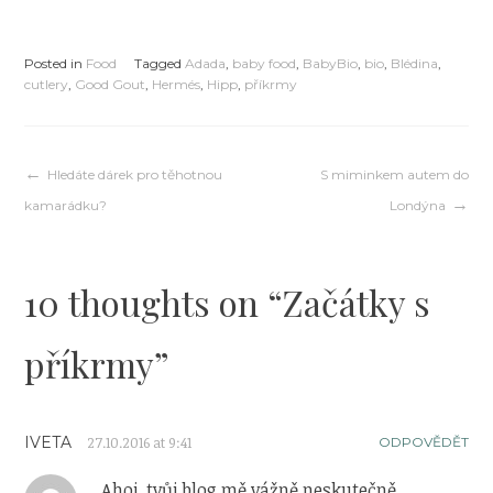
Posted in
Food
Tagged
Adada
,
baby food
,
BabyBio
,
bio
,
Blédina
,
cutlery
,
Good Gout
,
Hermés
,
Hipp
,
příkrmy
Navigace
Hledáte dárek pro těhotnou
S miminkem autem do
kamarádku?
Londýna
pro
10 thoughts on “
Začátky s
příspěvek
příkrmy
”
IVETA
27.10.2016 at 9:41
ODPOVĚDĚT
Ahoj, tvůj blog mě vážně neskutečně