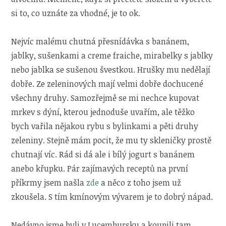
si to, co uznáte za vhodné, je to ok.
Nejvíc malému chutná přesnídávka s banánem,
jablky, sušenkami a creme fraiche, mirabelky s jablky
nebo jablka se sušenou švestkou. Hrušky mu nedělají
dobře. Ze zeleninových mají velmi dobře dochucené
všechny druhy. Samozřejmě se mi nechce kupovat
mrkev s dýní, kterou jednoduše uvařím, ale těžko
bych vařila nějakou rybu s bylinkami a pěti druhy
zeleniny. Stejně mám pocit, že mu ty skleničky prostě
chutnají víc. Rád si dá ale i bílý jogurt s banánem
anebo křupku. Pár zajímavých receptů na první
příkrmy jsem našla
zde
a něco z toho jsem už
zkoušela. S tím kmínovým vývarem je to dobrý nápad.
Nedávno jsme byli v Lucembursku a koupili tam