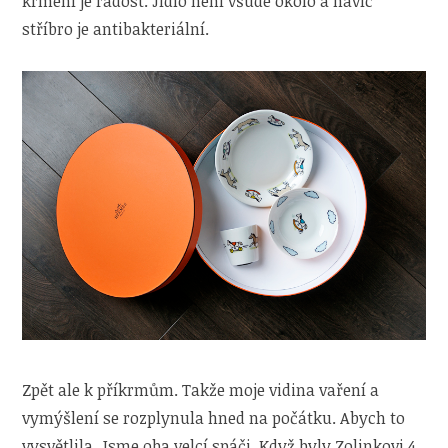
krmení je radost. Jídlo není všude okolo a navíc
stříbro je antibakteriální.
Zpět ale k příkrmům. Takže moje vidina vaření a
vymýšlení se rozplynula hned na počátku. Abych to
vysvětlila. Jsme oba velcí spáči. Když byly Zolinkovi 4