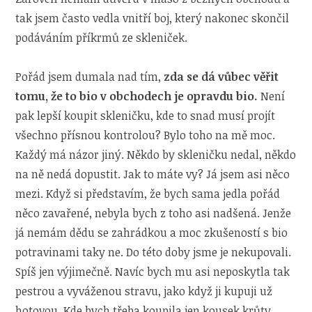
tak jsem často vedla vnitří boj, který nakonec skončil
podáváním příkrmů ze skleniček.
Pořád jsem dumala nad tím,
zda se
dá vůbec věřit
tomu, že to bio v obchodech je opravdu bio.
Není
pak lepší koupit skleničku, kde to snad musí projít
všechno přísnou kontrolou? Bylo toho na mě moc.
Každý má názor jiný. Někdo by skleničku nedal, někdo
na ně nedá dopustit. Jak to máte vy? Já jsem asi něco
mezi. Když si představím, že bych sama jedla pořád
něco zavařené, nebyla bych z toho asi nadšená. Jenže
já nemám dědu se zahrádkou a moc zkušeností s bio
potravinami taky ne. Do této doby jsme je nekupovali.
Spíš jen výjimečně. Navíc bych mu asi neposkytla tak
pestrou a vyváženou stravu, jako když ji kupuji už
hotovou. Kde bych třeba koupila jen kousek krůty