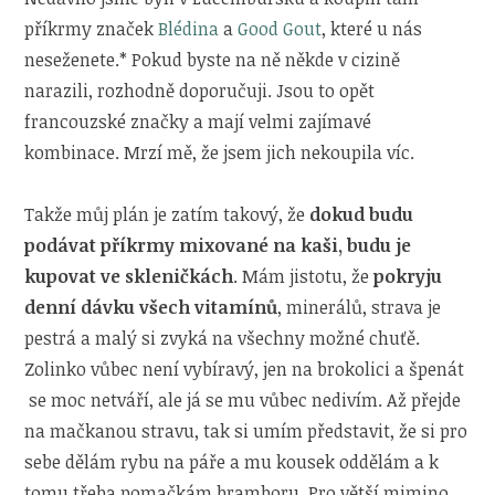
příkrmy značek
Blédina
a
Good Gout
, které u nás
neseženete.* Pokud byste na ně někde v cizině
narazili, rozhodně doporučuji. Jsou to opět
francouzské značky a mají velmi zajímavé
kombinace. Mrzí mě, že jsem jich nekoupila víc.
Takže můj plán je zatím takový, že
dokud budu
podávat příkrmy mixované na kaši, budu je
kupovat ve skleničkách
. Mám jistotu, že
pokryju
denní dávku všech vitamínů
, minerálů, strava je
pestrá a malý si zvyká na všechny možné chuťě.
Zolinko vůbec není vybíravý, jen na brokolici a špenát
se moc netváří, ale já se mu vůbec nedivím. Až přejde
na mačkanou stravu, tak si umím představit, že si pro
sebe dělám rybu na páře a mu kousek oddělám a k
tomu třeba pomačkám bramboru. Pro větší mimino