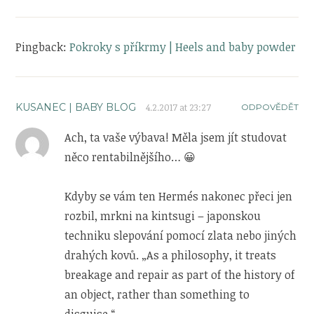
Pingback:
Pokroky s příkrmy | Heels and baby powder
KUSANEC | BABY BLOG
4.2.2017 at 23:27
ODPOVĚDĚT
Ach, ta vaše výbava! Měla jsem jít studovat
něco rentabilnějšího… 😀
Kdyby se vám ten Hermés nakonec přeci jen
rozbil, mrkni na kintsugi – japonskou
techniku slepování pomocí zlata nebo jiných
drahých kovů. „As a philosophy, it treats
breakage and repair as part of the history of
an object, rather than something to
disguise.“