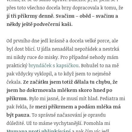
přes toto všechno docela brzy dopracovala k tomu, že
jí tři příkrmy denně. Svačinu – oběd – svačinu a
někdy ještě podvečerní kaši.
Od prvního dne jedl krásně a docela velké porce, ale
byl dost blicí. U jídla nenadělal nepořádek a nestrká
mi nikdy ruce do misky. Pro případné nehody mám
praktický
bryndáček s kapsičkou
. Bohužel to na mě
pak vždycky vyklopil, a to když jsem to nejméně
čekala.
Ze začátku jsem totiž dělala tu chybu, že
jsem ho dokrmovala mlékem skoro hned po
příkrmu.
Bylo mi jasné, že musí mít hlad. Pediatra mi
pak řekla, že
mezi příkrmem a podám mléka má
být pauza
. To správné načasování je opravdu
důležité. Už to máme vychytanější. Pomohla mi
Humana proti ublinkávání
a pak čím víc jedl