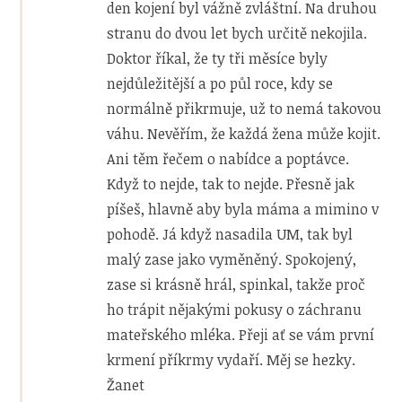
den kojení byl vážně zvláštní. Na druhou
stranu do dvou let bych určitě nekojila.
Doktor říkal, že ty tři měsíce byly
nejdůležitější a po půl roce, kdy se
normálně přikrmuje, už to nemá takovou
váhu. Nevěřím, že každá žena může kojit.
Ani těm řečem o nabídce a poptávce.
Když to nejde, tak to nejde. Přesně jak
píšeš, hlavně aby byla máma a mimino v
pohodě. Já když nasadila UM, tak byl
malý zase jako vyměněný. Spokojený,
zase si krásně hrál, spinkal, takže proč
ho trápit nějakými pokusy o záchranu
mateřského mléka. Přeji ať se vám první
krmení příkrmy vydaří. Měj se hezky.
Žanet