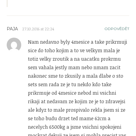
PAJA
27.10.2016 at 22:24
ODPOVĚDĚT
Nam nedavno byly 4mesice a take prikrmuji
sice do toho kojim a to ve velkym mala je
totiz velky zroutik a na uacatku prokrmu
sem vahala jestly mam nebo nmam zacit
nakonec sme to zkusily a mala dlabe o sto
sets sem rada ze je tu nekdo kdo take
prikrmuje od 4mesice nebod mi vsichni
rikaji at nedavam ze kojim ze je to zdravejsi
ale kdyz to male prospivalo rekla jsem si ze
se toho budu drzet ted mame 62cm a
necelych 6500kg a jsme vsichni spokojeni
mockrat dekuji ze jsem si mohla precist vas