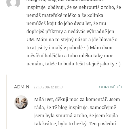
inspiruje, obdivuji, že se nehroutíš z toho, že
nemáš mateřské mléko a že Zolinka
nemůžeš kojit do jeho dvou let, že mu
dopřeješ příkrmy a nedáváš výhradně jen
UM. Mám na to stejný názor a jde hlavně o
to ať jsi ty i malý v pohodě.:-) Mám dvou
měsíční holčičku a toho mléka taky moc
nemám, takže to budu řešit stejně jako ty.:-)
ADMIN
27.10.2016 at 10:10
ODPOVĚDĚT
Milá Ivet, děkuji moc za komentář. Jsem
ráda, že Tě blog inspiruje. Samozřejmě
jsem byla smutná z toho, že jsem kojila
tak krátce, bylo to hezký. Ten poslední