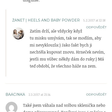
ŽANET | HEELS AND BABY POWDER
5.2.2017 at 12:18
ODPOVĚDĚT
Zatím drží, ale vždycky když
tu misku umývám, tak se modlím, aby
mi nevyklouzla:) Jako fakt bych ji
nechtěla kupovat znovu. Hrneček nevím,
jestli mu vůbec někdy dám do ruky:) Má
teď období, že všechno háže na zem.
BAACINKA
2.3.2017 at 21:14
ODPOVĚDĚT
Také jsem váhala nad volbou sklenička nebo