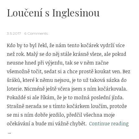
Loučení s Inglesinou
3.5.2017
6 Comments
Kdo by to byl řekl, že nám tento kočárek vydrží více
než rok. Malý se do něj stále krásně vleze, ale pokud
neusne hned při výjezdu, tak se v něm začne
všemožně točit, sedat si a chce prostě koukat ven. Bez
šráků, které k němu nejsou, je to už taková sázka do
loterie. Nicméně ještě včera jsem s ním kočárkovala.
Pokaždé si ale říkám, že je to možná poslední jízda.
Strašně nerada se s tímto kočárkem loučím, protože
se mi s ním dobře jezdilo, předčil všechna moje
„Lou
očekávání a bude mi vážně chybět.
Continue reading
s
→