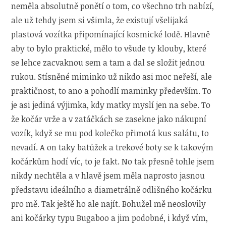
neměla absolutně ponětí o tom, co všechno trh nabízí,
ale už tehdy jsem si všimla, že existují všelijaká
plastová vozítka připomínající kosmické lodě. Hlavně
aby to bylo praktické, mělo to všude ty klouby, které
se lehce zacvaknou sem a tam a dal se složit jednou
rukou. Stísněné miminko už nikdo asi moc neřeší, ale
praktičnost, to ano a pohodlí maminky především. To
je asi jediná výjimka, kdy matky myslí jen na sebe. To
že kočár vrže a v zatáčkách se zasekne jako nákupní
vozík, když se mu pod kolečko přimotá kus salátu, to
nevadí. A on taky batůžek a trekové boty se k takovým
kočárkům hodí víc, to je fakt. No tak přesně tohle jsem
nikdy nechtěla a v hlavě jsem měla naprosto jasnou
představu ideálního a diametrálně odlišného kočárku
pro mě. Tak ještě ho ale najít. Bohužel mě neoslovily
ani kočárky typu Bugaboo a jim podobné, i když vím,