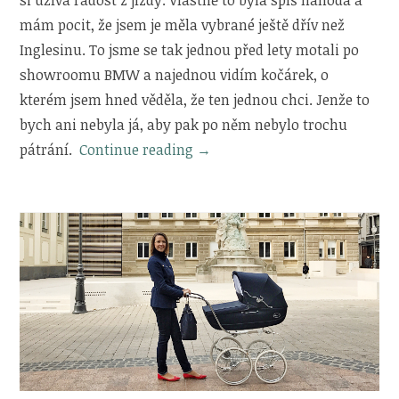
mám pocit, že jsem je měla vybrané ještě dřív než
Inglesinu. To jsme se tak jednou před lety motali po
showroomu BMW a najednou vidím kočárek, o
kterém jsem hned věděla, že ten jednou chci. Jenže to
bych ani nebyla já, aby pak po něm nebylo trochu
„Proč
pátrání.
Continue reading
→
jsem
si
zamilovala
kočárek
BMW
Maclaren“