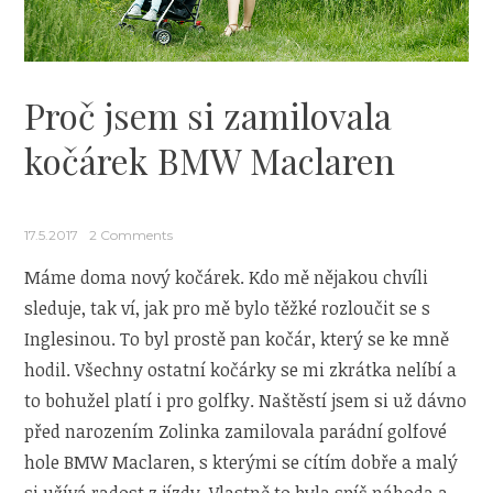
Proč jsem si zamilovala
kočárek BMW Maclaren
17.5.2017
2 Comments
Máme doma nový kočárek. Kdo mě nějakou chvíli
sleduje, tak ví, jak pro mě bylo těžké rozloučit se s
Inglesinou. To byl prostě pan kočár, který se ke mně
hodil. Všechny ostatní kočárky se mi zkrátka nelíbí a
to bohužel platí i pro golfky. Naštěstí jsem si už dávno
před narozením Zolinka zamilovala parádní golfové
hole BMW Maclaren, s kterými se cítím dobře a malý
si užívá radost z jízdy. Vlastně to byla spíš náhoda a