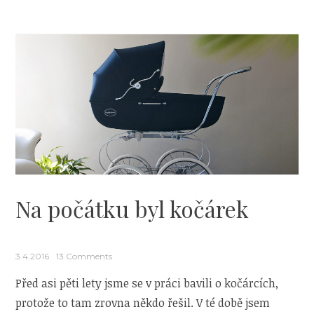
Ingl
Na počátku byl kočárek
3.4.2016
13 Comments
Před asi pěti lety jsme se v práci bavili o kočárcích,
protože to tam zrovna někdo řešil. V té době jsem