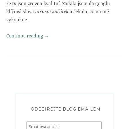
že ty jsou zrovna kvalitní. Zadala jsem do googlu
klíčová slova
luxusní kočárek
a čekala, co na mě
vykoukne.
„Na
Continue reading
→
počátku
byl
kočárek“
ODEBÍREJTE BLOG EMAILEM