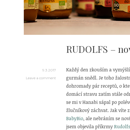
RUDOLFS – nov
Každý den zkouším a vymýšlím
9.3.2017
gurmán snědl. Je toho žalostn
Leave a comment
dohromady pár receptů, o kter
domácí stravu zatím stále od
se mi v Hanabi sápal po polév
žlučníkový záchvat. Jak víte
BabyBio
, ale nebráním se no
jsem objevila příkrmy
Rudolf