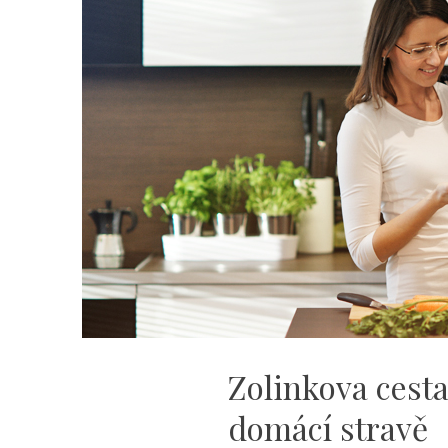
k
pevné
domácí
stravě“
Zolinkova cest
domácí stravě