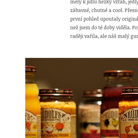
měly k jídlu hezký vztah, jedl
zábavné, chutné a cool. Přes
první pohled upoutaly origin
než jsem do té doby viděla. P
raději vařila, ale náš malý g