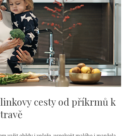
linkovy cesty od příkrmů k
travě
em vařit obědy i večeře, uspokojit malého i manžela