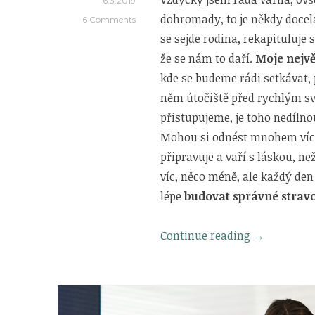
6.3.2019
dohromady, to je někdy docel
6 Comments
se sejde rodina, rekapituluje
že se nám to daří.
Moje nejvě
kde se budeme rádi setkávat, 
něm útočiště před rychlým svě
přistupujeme, je toho nedílno
Mohou si odnést mnohem víc, k
připravuje a vaří s láskou, ne
víc, něco méně, ale každý den
lépe
budovat správné strav
„Pokračová
Continue reading
→
Zolinkovy
cesty
od
příkrmů