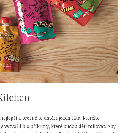
stravě“
Kitchen
nejlepší a přesně to chtěl i jeden táta, kterého
by vytvořil bio příkrmy, které budou děti milovat. Aby