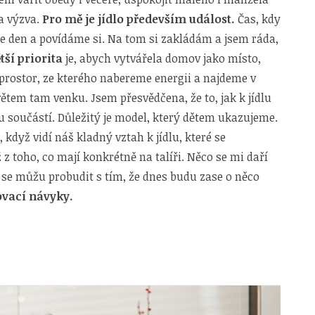
a výzva.
Pro mě je jídlo především událost.
Čas, kdy
 se den a povídáme si. Na tom si zakládám a jsem ráda,
tší priorita
je, abych vytvářela domov jako místo,
prostor, ze kterého nabereme energii a najdeme v
tem tam venku. Jsem přesvědčena, že to, jak k jídlu
u součástí. Důležitý je model, který dětem ukazujeme.
dyž vidí náš kladný vztah k jídlu, které se
ž z toho, co mají konkrétně na talíři. Něco se mi daří
 se můžu probudit s tím, že dnes budu zase o něco
ovací návyky.
ní