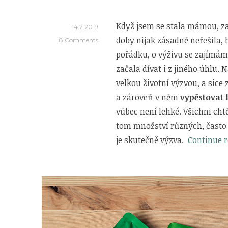
Když jsem se stala mámou, zač
14.2.2019
doby nijak zásadně neřešila, b
8 Comments
pořádku, o výživu se zajímám 
začala dívat i z jiného úhlu. 
velkou životní výzvou, a sice
a zároveň v něm
vypěstovat 
vůbec není lehké. Všichni chtěj
tom množství různých, často
je skutečně výzva.
Continue 