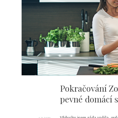
Pokračování Zo
pevné domácí s
Vždycky jsem ráda vařila, ovš