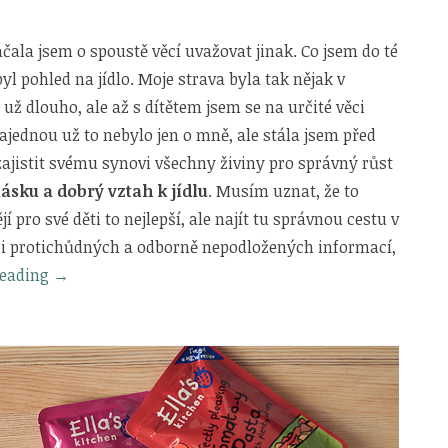
ala jsem o spoustě věcí uvažovat jinak. Co jsem do té
yl pohled na jídlo. Moje strava byla tak nějak v
už dlouho, ale až s dítětem jsem se na určité věci
Najednou už to nebylo jen o mně, ale stála jsem před
 zajistit svému synovi všechny živiny pro správný růst
lásku a dobrý vztah k jídlu
. Musím uznat, že to
í pro své děti to nejlepší, ale najít tu správnou cestu v
 i protichůdných a odborně nepodložených informací,
„Zolinkova
reading
→
cesta
od
příkrmů
k
pevné
domácí