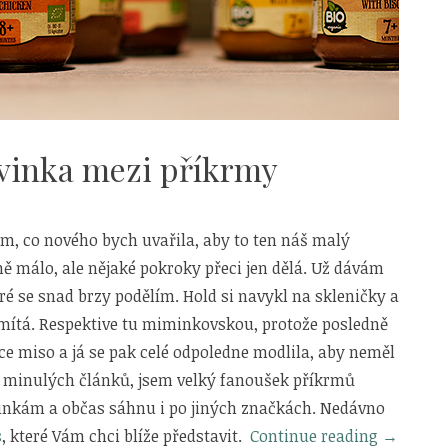
inka mezi příkrmy
, co nového bych uvařila, aby to ten náš malý
ě málo, ale nějaké pokroky přeci jen dělá. Už dávám
é se snad brzy podělím. Hold si navykl na skleničky a
mítá. Respektive tu miminkovskou, protože posledně
ce miso a já se pak celé odpoledne modlila, aby neměl
 z minulých článků, jsem velký fanoušek příkrmů
vinkám a občas sáhnu i po jiných značkách. Nedávno
„RUDOLF
s
, které Vám chci blíže představit.
Continue reading
→