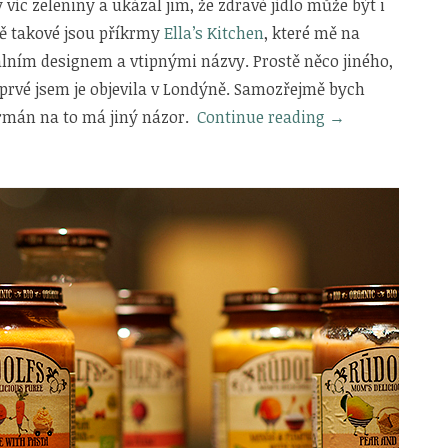
y víc zeleniny a ukázal jim, že zdravé jídlo může být i
ně takové jsou příkrmy
Ella’s Kitchen
, které mě na
álním designem a vtipnými názvy. Prostě něco jiného,
oprvé jsem je objevila v Londýně. Samozřejmě bych
„Příkrmy
urmán na to má jiný názor.
Continue reading
→
Ella’s
Kitchen“