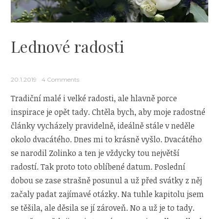
Lednové radosti
20.1.2019
4 Comments
Tradiční malé i velké radosti, ale hlavně porce
inspirace je opět tady. Chtěla bych, aby moje radostné
články vycházely pravidelně, ideálně stále v neděle
okolo dvacátého. Dnes mi to krásně vyšlo. Dvacátého
se narodil Zolinko a ten je vždycky tou největší
radostí. Tak proto toto oblíbené datum. Poslední
dobou se zase strašně posunul a už před svátky z něj
začaly padat zajímavé otázky. Na tuhle kapitolu jsem
se těšila, ale děsila se jí zároveň. No a už je to tady.