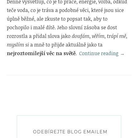
Denně vysvětluji, co je to práce, energie, volba, odkud
teče voda, co je tráva a podobné věci, které jsou sice
úplně běžné, ale zkuste to popsat tak, aby to
pochopilo i malé dítě. Jeho slovní zásoba se dost
rozrostla a přidal slova jako
doufám
,
věřím
,
trápí mě
,
myslím si
a mně to přijde aktuálně jako ta
„Lednov
nejroztomilejší věc na světě
.
Continue reading
→
radosti
ODEBÍREJTE BLOG EMAILEM