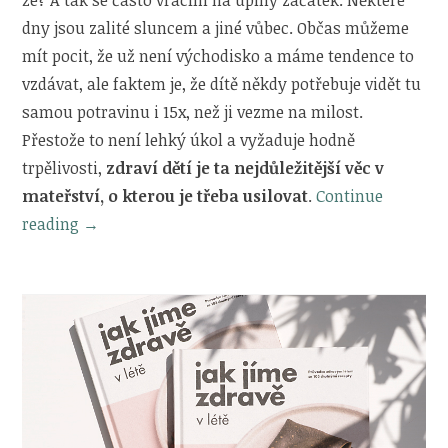
dny jsou zalité sluncem a jiné vůbec. Občas můžeme
mít pocit, že už není východisko a máme tendence to
vzdávat, ale faktem je, že dítě někdy potřebuje vidět tu
samou potravinu i 15x, než ji vezme na milost.
Přestože to není lehký úkol a vyžaduje hodně
trpělivosti,
zdraví dětí je ta nejdůležitější věc v
mateřství, o kterou je třeba usilovat
.
Continue
„7
reading
→
tipů,
jak
naučit
děti
zdravě
jíst“