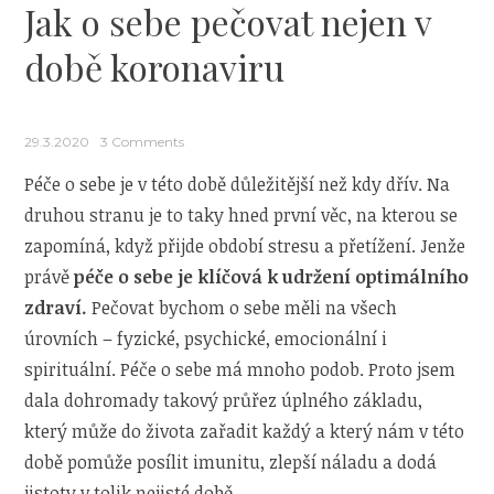
ze
Jak o sebe pečovat nejen v
spíže“
době koronaviru
29.3.2020
3 Comments
Péče o sebe je v této době důležitější než kdy dřív. Na
druhou stranu je to taky hned první věc, na kterou se
zapomíná, když přijde období stresu a přetížení. Jenže
právě
péče o sebe je klíčová k udržení optimálního
zdraví.
Pečovat bychom o sebe měli na všech
úrovních – fyzické, psychické, emocionální i
spirituální. Péče o sebe má mnoho podob. Proto jsem
dala dohromady takový průřez úplného základu,
který může do života zařadit každý a který nám v této
době pomůže posílit imunitu, zlepší náladu a dodá
jistoty v tolik nejisté době.