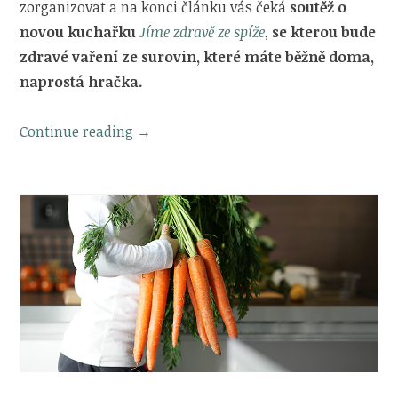
zorganizovat a na konci článku vás čeká
soutěž o
novou kuchařku
Jíme zdravě ze spíže
,
se kterou bude
zdravé vaření ze surovin, které máte běžně doma,
naprostá hračka.
„Jak
Continue reading
→
uspořádat
potraviny
ve
spíži
|
SOUTĚŽ
o
kuchařku
Jíme
zdravě