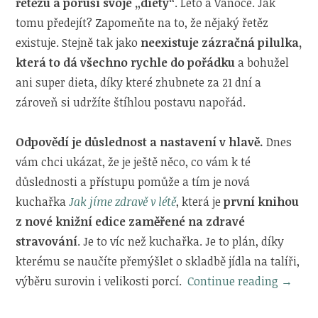
řetězu a poruší svoje „diety“
. Léto a Vánoce. Jak
tomu předejít? Zapomeňte na to, že nějaký řetěz
existuje. Stejně tak jako
neexistuje zázračná pilulka,
která to dá všechno rychle do pořádku
a bohužel
ani super dieta, díky které zhubnete za 21 dní a
zároveň si udržíte štíhlou postavu napořád.
Odpovědí je důslednost a nastavení v hlavě.
Dnes
vám chci ukázat, že je ještě něco, co vám k té
důslednosti a přístupu pomůže a tím je nová
kuchařka
Jak jíme zdravě v létě
, která je
první knihou
z nové knižní edice zaměřené na zdravé
stravování
. Je to víc než kuchařka. Je to plán, díky
kterému se naučíte přemýšlet o skladbě jídla na talíři,
„Jak
výběru surovin i velikosti porcí.
Continue reading
→
jíme