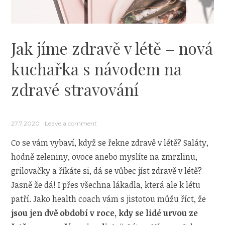
Jak jíme zdravě v létě – nová
kuchařka s návodem na
zdravé stravování
27.7.2020
Leave a comment
Co se vám vybaví, když se řekne zdravě v létě? Saláty,
hodně zeleniny, ovoce anebo myslíte na zmrzlinu,
grilovačky a říkáte si, dá se vůbec jíst zdravě v létě?
Jasně že dá! I přes všechna lákadla, která ale k létu
patří. Jako health coach vám s jistotou můžu říct, že
jsou jen dvě období v roce, kdy se lidé urvou ze