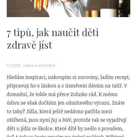
7 tipů, jak naučit děti
zdravě jíst
7.5.2021
Leave a comment
Hledám inspiraci, nakoupím si suroviny, ladím recept,
připravuji ho s láskou a s úsměvem dávám na talíř. V
domnění, že tohle má přece Zolinko rád. K mému
údivu se však dočkám jen odmítavého výrazu. Znáte
to taky? Jídla, která ještě nedávno patřila mezi
oblíbená, jsou nyní
fuj
a
bléé
, protože tak se vyjadřují
děti u jídla ve školce. Které dítě by nešlo s proudem,
že? A tak se často vracím na úplný začátek. Některé