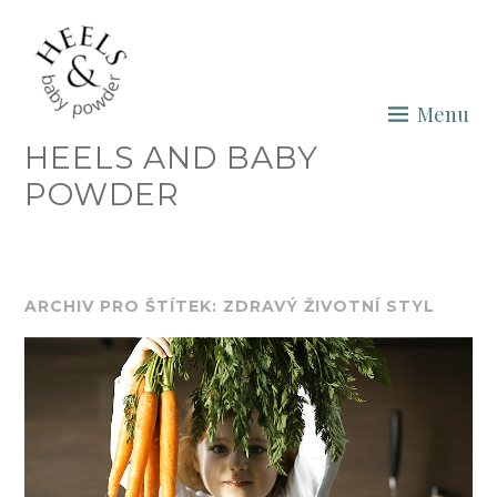
Skip
to
content
Menu
HEELS AND BABY
POWDER
ARCHIV PRO ŠTÍTEK: ZDRAVÝ ŽIVOTNÍ STYL