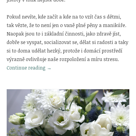
Pokud nevíte, kde začít a kde na to vzít čas s dětmi,
tak vězte, že to není jen o vaně plné pěny a manikúře.
Naopak jsou to i základní činnosti, jako zdravě jíst,
dobře se vyspat, socializovat se, dělat si radosti a taky
si to doma udělat hezký, protože i domácí prostředí
výrazně ovlivňuje naše rozpoložení a míru stresu.
„Jak
Continue reading
→
o
sebe
pečovat
nejen
v
době
koronaviru“