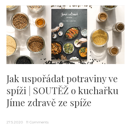
zdravě
v
létě
–
nová
kucha
s
návod
na
zdravé
Jak uspořádat potraviny ve
stravo
spíži | SOUTĚŽ o kuchařku
Jíme zdravě ze spíže
27.5.2020
11 Comments