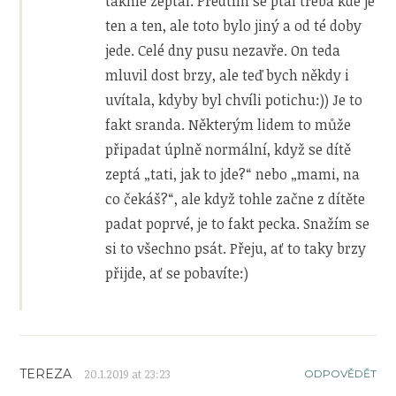
takhle zeptal. Předtím se ptal třeba kde je
ten a ten, ale toto bylo jiný a od té doby
jede. Celé dny pusu nezavře. On teda
mluvil dost brzy, ale teď bych někdy i
uvítala, kdyby byl chvíli potichu:)) Je to
fakt sranda. Některým lidem to může
připadat úplně normální, když se dítě
zeptá „tati, jak to jde?“ nebo „mami, na
co čekáš?“, ale když tohle začne z dítěte
padat poprvé, je to fakt pecka. Snažím se
si to všechno psát. Přeju, ať to taky brzy
přijde, ať se pobavíte:)
TEREZA
20.1.2019 at 23:23
ODPOVĚDĚT