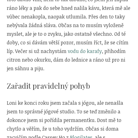
ráno léky a pak do sebe hned nalila kávu, která mě ale
vůbec nenakopla, naopak utlumila. Přes den to taky
nebývala žádná sláva. Občas na to musím vyloženě
myslet, ale je to o zvyku, jako ostatně všechno. Od té
doby, co si dávám větší pozor, musím říct, že se cítím
líp. Večer si už nachystám
vodu do karafy
, přihodím
citron nebo okurku, dám do lednice a ráno už pro ni
jen sáhnu a piju.
Zařadit pravidelný pohyb
Loni ke konci roku jsem začala s jógou, ale nenašla
jsem to správné jógové studio. To se teď změnilo a
dokonce jsem si pořídila permanentku. Dost mě to
chytlo a věřím, že u toho vydržím. Občas si doma
zacvičím podle Cassey Ho z
Blogilates
, ale s