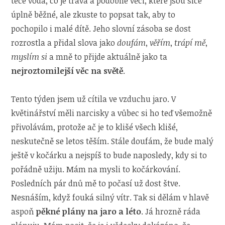
teče voda, co je tráva a podobné věci, které jsou sice
úplně běžné, ale zkuste to popsat tak, aby to
pochopilo i malé dítě. Jeho slovní zásoba se dost
rozrostla a přidal slova jako
doufám
,
věřím
,
trápí mě
,
myslím si
a mně to přijde aktuálně jako ta
nejroztomilejší věc na světě
.
Tento týden jsem už cítila ve vzduchu jaro. V
květinářství měli narcisky a vůbec si ho teď všemožně
přivolávám, protože ač je to klišé všech klišé,
neskutečně se letos těším. Stále doufám, že bude malý
ještě v kočárku a nejspíš to bude naposledy, kdy si to
pořádně užiju. Mám na mysli to kočárkování.
Posledních pár dnů mě to počasí už dost štve.
Nesnáším, když fouká silný vítr. Tak si dělám v hlavě
aspoň
pěkné plány na jaro a léto
. Já hrozně ráda