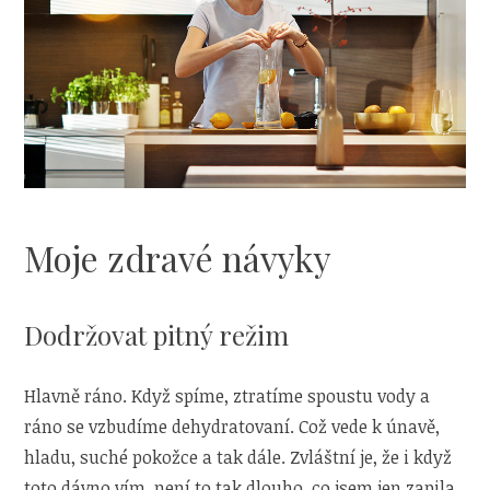
Moje zdravé návyky
Dodržovat pitný režim
Hlavně ráno. Když spíme, ztratíme spoustu vody a
ráno se vzbudíme dehydratovaní. Což vede k únavě,
hladu, suché pokožce a tak dále. Zvláštní je, že i když
toto dávno vím, není to tak dlouho, co jsem jen zapila