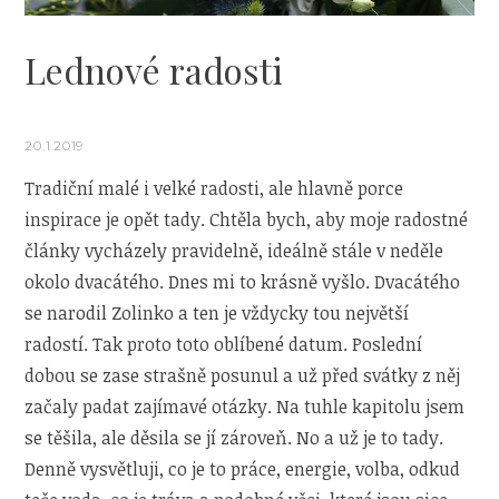
Lednové radosti
20.1.2019
Tradiční malé i velké radosti, ale hlavně porce
inspirace je opět tady. Chtěla bych, aby moje radostné
články vycházely pravidelně, ideálně stále v neděle
okolo dvacátého. Dnes mi to krásně vyšlo. Dvacátého
se narodil Zolinko a ten je vždycky tou největší
radostí. Tak proto toto oblíbené datum. Poslední
dobou se zase strašně posunul a už před svátky z něj
začaly padat zajímavé otázky. Na tuhle kapitolu jsem
se těšila, ale děsila se jí zároveň. No a už je to tady.
Denně vysvětluji, co je to práce, energie, volba, odkud