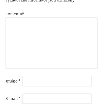
Vyžadované informace jsou označeny
*
Komentář
Jméno
*
E-mail
*