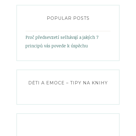
Facebook
Twitter
Instagram
Pinterest
POPULAR POSTS
Proč předsevzetí selhávají a jakých 7
principů vás povede k úspěchu
DĚTI A EMOCE – TIPY NA KNIHY