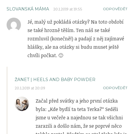
SLOVANSKÁ MÁMA
20.1.2019 at 19:55
ODPOVĚDĚT
Jé, malý už pokládá otázky? Na toto období
se také hrozně těším. Ten náš se také
rozmluvil (konečně!) a padají z něj zajímavé
hlášky, ale na otázky si budu muset ještě
chvíli počkat. 🙂
ŽANET | HEELS AND BABY POWDER
20.1.2019 at 20:09
ODPOVĚDĚT
Začal před svátky a jeho první otázka
byla: „Kde bydlí ta teta Terka?“ Seděli
jsme u večeře a najednou se tak všichni
zarazili a došlo nám, že se poprvé něco