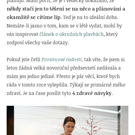
plánuju. Mám pocit, že je i vědecky dokázáno, že
někdy stačí jen to těšení se na něco a plánování a
okamžitě se cítíme líp
. Teď je na to ideální doba.
Nemáte-li jasno v tom, kam se v létě vydat, mohl by
vás inspirovat
článek o okružních plavbách
, který
zodpoví všechy vaše dotazy.
Pokud jste četli
Prosincové radosti
, tak víte, že jsem si
letos žádná velká novoroční předsevzetí nedávala a
mám jen jedno jediné. Přesto je pár věcí, které bych
ráda v tomto roce vylepšila. Týkají se primárně mého
zdraví. Je na čase posílit tyto
4 zdravé návyky
.