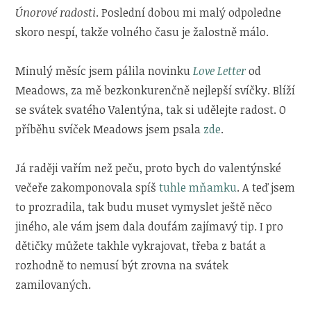
Únorové radosti
. Poslední dobou mi malý odpoledne
skoro nespí, takže volného času je žalostně málo.
Minulý měsíc jsem pálila novinku
Love Letter
od
Meadows, za mě bezkonkurenčně nejlepší svíčky. Blíží
se svátek svatého Valentýna, tak si udělejte radost. O
příběhu svíček Meadows jsem psala
zde
.
Já raději vařím než peču, proto bych do valentýnské
večeře zakomponovala spíš
tuhle mňamku
. A teď jsem
to prozradila, tak budu muset vymyslet ještě něco
jiného, ale vám jsem dala doufám zajímavý tip. I pro
dětičky můžete takhle vykrajovat, třeba z batát a
rozhodně to nemusí být zrovna na svátek
zamilovaných.