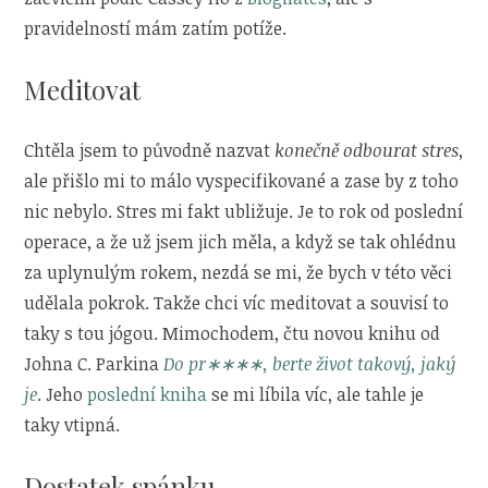
pravidelností mám zatím potíže.
Meditovat
Chtěla jsem to původně nazvat
konečně odbourat stres
,
ale přišlo mi to málo vyspecifikované a zase by z toho
nic nebylo. Stres mi fakt ubližuje. Je to rok od poslední
operace, a že už jsem jich měla, a když se tak ohlédnu
za uplynulým rokem, nezdá se mi, že bych v této věci
udělala pokrok. Takže chci víc meditovat a souvisí to
taky s tou jógou. Mimochodem, čtu novou knihu od
Johna C. Parkina
Do pr∗∗∗∗, berte život takový, jaký
je
. Jeho
poslední kniha
se mi líbila víc, ale tahle je
taky vtipná.
Dostatek spánku