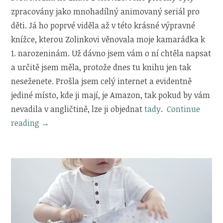
zpracovány jako mnohadílný animovaný seriál pro
děti. Já ho poprvé viděla až v této krásné výpravné
knížce, kterou Zolinkovi věnovala moje kamarádka k
1. narozeninám. Už dávno jsem vám o ní chtěla napsat
a určitě jsem měla, protože dnes tu knihu jen tak
neseženete. Prošla jsem celý internet a evidentně
jediné místo, kde ji mají, je Amazon, tak pokud by vám
nevadila v angličtině, lze ji objednat
tady
.
Continue
„Zolinkova
reading
→
knihovnička
|
Mouk
–
Marc
Boutavant“