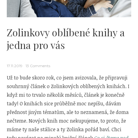
Zolinkovy oblíbené knihy a
jedna pro vás
17.11.2019
13 Comments
Už to bude skoro rok, co jsem avizovala, že připravuji
souhrnný článek o Zolinkových oblíbených knihách. I
když mi to trvalo několik měsíců, článek je konečně
tady! O knihách sice průběžně moc nepíšu, dávám
přednost jiným tématům, ale to neznamená, že doma
nečteme. Nových knih moc nekupujeme, to proto, že
máme ty naše stálice a ty Zolinka pořád baví. Chci
tedy navázat na minulý knižní článek
Co si čteme pod