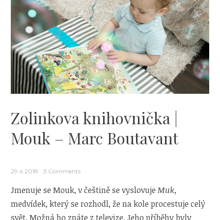
peř
a
pro
je
důl
číst
dět
už
odm
Zolinkova knihovnička |
Mouk – Marc Boutavant
29.4.2018
3 Comments
Jmenuje se Mouk, v češtině se vyslovuje
Muk
,
medvídek, který se rozhodl, že na kole procestuje celý
svět. Možná ho znáte z televize. Jeho příběhy byly