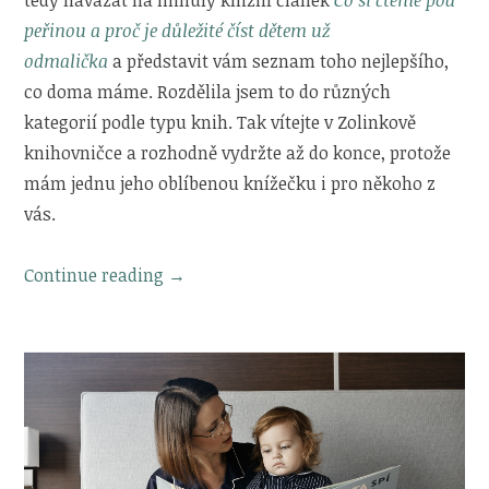
peřinou a proč je důležité číst dětem už
odmalička
a představit vám seznam toho nejlepšího,
co doma máme. Rozdělila jsem to do různých
kategorií podle typu knih. Tak vítejte v Zolinkově
knihovničce a rozhodně vydržte až do konce, protože
mám jednu jeho oblíbenou knížečku i pro někoho z
vás.
„Zolinkovy
Continue reading
→
oblíbené
knihy
a
jedna
pro
vás“