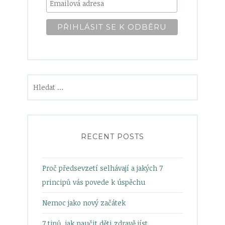
Vyhledávání
RECENT POSTS
Proč předsevzetí selhávají a jakých 7
principů vás povede k úspěchu
Nemoc jako nový začátek
7 tipů, jak naučit děti zdravě jíst