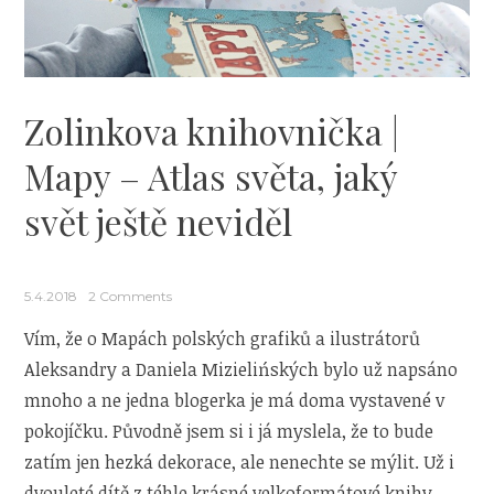
Zolinkova knihovnička |
Mapy – Atlas světa, jaký
svět ještě neviděl
5.4.2018
2 Comments
Vím, že o Mapách polských grafiků a ilustrátorů
Aleksandry a Daniela Mizielińských bylo už napsáno
mnoho a ne jedna blogerka je má doma vystavené v
pokojíčku. Původně jsem si i já myslela, že to bude
zatím jen hezká dekorace, ale nenechte se mýlit. Už i
dvouleté dítě z téhle krásné velkoformátové knihy