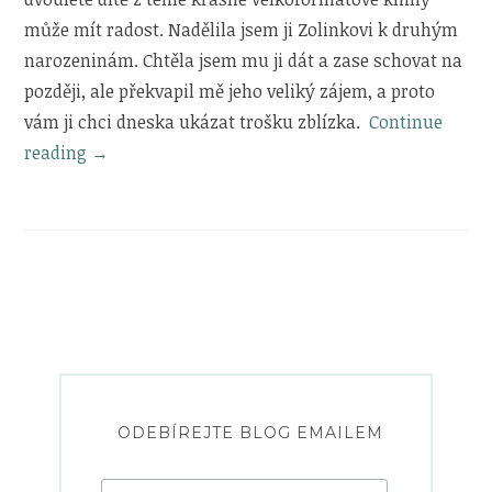
může mít radost. Nadělila jsem ji Zolinkovi k druhým
narozeninám. Chtěla jsem mu ji dát a zase schovat na
později, ale překvapil mě jeho veliký zájem, a proto
vám ji chci dneska ukázat trošku zblízka.
Continue
„Zolinkova
reading
→
knihovnička
|
Mapy
–
Atlas
světa,
jaký
svět
ještě
ODEBÍREJTE BLOG EMAILEM
neviděl“