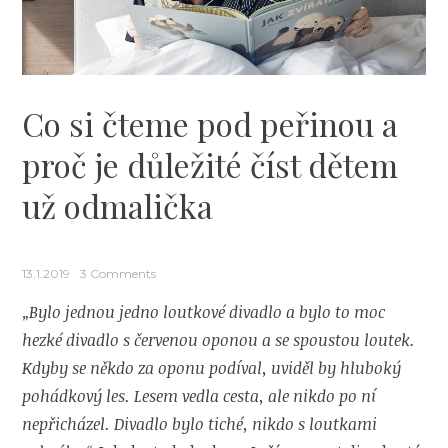
Co si čteme pod peřinou a
proč je důležité číst dětem
už odmalička
13.1.2019
3 Comments
„Bylo jednou jedno loutkové divadlo a bylo to moc
hezké divadlo s červenou oponou a se spoustou loutek.
Kdyby se někdo za oponu podíval, uviděl by hluboký
pohádkový les. Lesem vedla cesta, ale nikdo po ní
nepřicházel. Divadlo bylo tiché, nikdo s loutkami