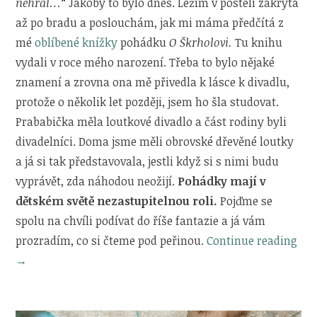
nehrál…“
Jakoby to bylo dnes. Ležím v posteli zakrytá
až po bradu a poslouchám, jak mi máma předčítá z
mé
oblíbené knížky
pohádku
O Škrholovi.
Tu knihu
vydali v roce mého narození. Třeba to bylo nějaké
znamení a zrovna ona mě přivedla k lásce k divadlu,
protože o několik let později, jsem ho šla studovat.
Prababička měla loutkové divadlo a část rodiny byli
divadelníci. Doma jsme měli obrovské dřevěné loutky
a já si tak představovala, jestli když si s nimi budu
vyprávět, zda náhodou neožijí.
Pohádky mají v
dětském světě nezastupitelnou roli.
Pojďme se
spolu na chvíli podívat do říše fantazie a já vám
„Co
prozradím, co si čteme pod peřinou.
Continue reading
si
→
čte
pod