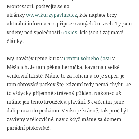
Montessori, podívejte se na
stránky
www.kurzypavlina.cz
, kde najdete brzy
aktuální informace o připravovaných kurzech. Ty jsou
vedeny pod společností
GoKids
, kde jsou i zajímavé
články.
My navštěvujeme kurz v
Centru volného času
v
Měšicích. Je tam pěkná hernička, kavárna i velké
venkovní hřiště. Máme to za rohem a co je super, je
tam obrovské parkoviště. Zázemí tedy nemá chybu. Je
to vždycky příjemně strávený půlden. Nakonec už
máme jen tento kroužek a plavání. S cvičením jsme
dali pauzu do podzimu. Venku je krásně, tak proč být
zavřený v tělocvičně, navíc když máme za domem
parádní pískoviště.