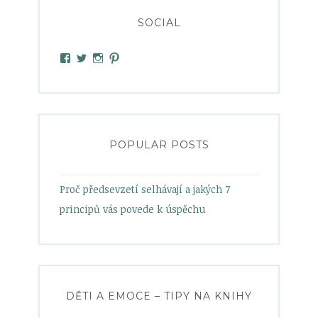
SOCIAL
View
View
View
View
heelsandbabypowder’s
zanetamatuska’s
heelsandbabypowder’s
heelsandbabypowder’s
profile
profile
profile
profile
on
on
on
on
Facebook
Twitter
Instagram
Pinterest
POPULAR POSTS
Proč předsevzetí selhávají a jakých 7
principů vás povede k úspěchu
DĚTI A EMOCE – TIPY NA KNIHY