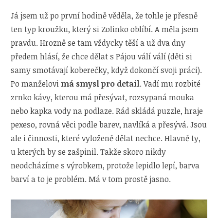
Já jsem už po první hodině věděla, že tohle je přesně
ten typ kroužku, který si Zolinko oblíbí. A měla jsem
pravdu. Hrozně se tam vždycky těší a už dva dny
předem hlásí, že chce dělat s Pájou válí válí (děti si
samy smotávají koberečky, když dokončí svoji práci).
Po manželovi
má smysl pro detail
. Vadí mu rozbité
zrnko kávy, kterou má přesývat, rozsypaná mouka
nebo kapka vody na podlaze. Rád skládá puzzle, hraje
pexeso, rovná věci podle barev, navlíká a přesývá. Jsou
ale i činnosti, které vyloženě dělat nechce. Hlavně ty,
u kterých by se zašpinil. Takže skoro nikdy
neodcházíme s výrobkem, protože lepidlo lepí, barva
barví a to je problém. Má v tom prostě jasno.