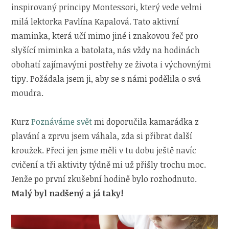
inspirovaný principy Montessori, který vede velmi
milá lektorka Pavlína Kapalová. Tato aktivní
maminka, která učí mimo jiné i znakovou řeč pro
slyšící miminka a batolata, nás vždy na hodinách
obohatí zajímavými postřehy ze života i výchovnými
tipy. Požádala jsem ji, aby se s námi podělila o svá
moudra.
Kurz
Poznáváme svět
mi doporučila kamarádka z
plavání a zprvu jsem váhala, zda si přibrat další
kroužek. Přeci jen jsme měli v tu dobu ještě navíc
cvičení a tři aktivity týdně mi už přišly trochu moc.
Jenže po první zkušební hodině bylo rozhodnuto.
Malý byl nadšený a já taky!