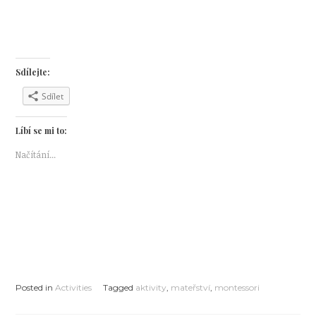
Sdílejte:
Sdílet
Líbí se mi to:
Načítání...
Posted in
Activities
Tagged
aktivity
,
mateřství
,
montessori