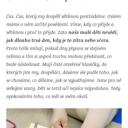
Čas. Čas, který my dospělí většinou postrádáme. Ovšem
máme o něm určité povědomí. Víme, kdy co přijde a
většinou i proč to přijde. Zato
naše malé děti nevědí,
jak dlouho trvá den, kdy je to zítra nebo včera
.
Proto tolik milují, pokud dny plynou ve stejném
režimu a tím si aspoň trochu mohou představit, co
bude následovat. Mají čisté otevřené hlavičky, do
kterých jim my, dospěláci, dáváme vše podle toho, jak
se chováme, co děláme, jak se vyjadřujeme. Jsme pro ně
velkými vzory. Děti se totiž učí nejvíce nápodobou. Tedy
opakováním toho, co vidí ve svém okolí.