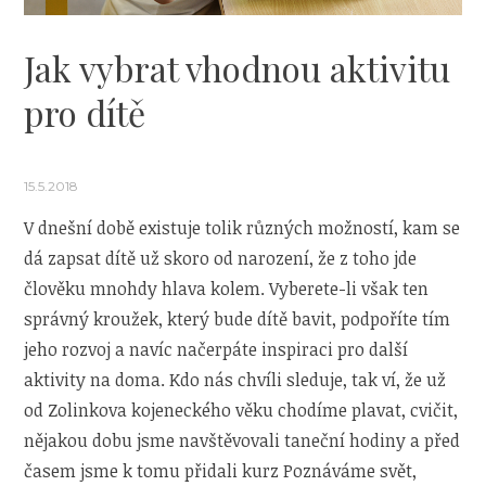
Jak vybrat vhodnou aktivitu
pro dítě
15.5.2018
V dnešní době existuje tolik různých možností, kam se
dá zapsat dítě už skoro od narození, že z toho jde
člověku mnohdy hlava kolem. Vyberete-li však ten
správný kroužek, který bude dítě bavit, podpoříte tím
jeho rozvoj a navíc načerpáte inspiraci pro další
aktivity na doma. Kdo nás chvíli sleduje, tak ví, že už
od Zolinkova kojeneckého věku chodíme plavat, cvičit,
nějakou dobu jsme navštěvovali taneční hodiny a před
časem jsme k tomu přidali kurz Poznáváme svět,