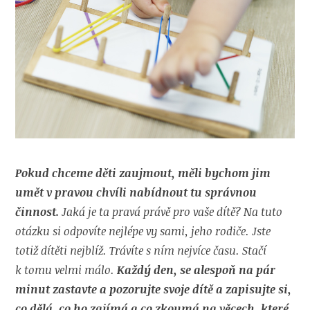
Pokud chceme děti zaujmout, měli bychom jim
umět v pravou chvíli nabídnout tu správnou
činnost.
Jaká je ta pravá právě pro vaše dítě? Na tuto
otázku si odpovíte nejlépe vy sami, jeho rodiče.
Jste
totiž dítěti nejblíž. Trávíte s ním nejvíce času. Stačí
k tomu velmi málo.
Každý den, se alespoň na pár
minut zastavte a pozorujte svoje dítě a zapisujte si,
co dělá, co ho zajímá a co zkoumá na věcech, které