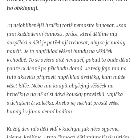
ho obklopují.
Ty nejoblíbenější hračky totiž nemusíte kupovat. Jsou
jimi každodenní činnosti, práce, které děláme my
dospěláci a děti je potřebují trénovat, aby se je mohly
naučit. Je to například věšení bundy na věšáček
v chodbě. To se ovšem dítě nenaučí, pokud to bude dělat
pouze 1x denně po příchodu domů. Je tedy fajn mu na
tuto aktivitu připravit například destičky, kam může
věšet klíče. Nebo mu koupit obyčejný věšáček na
hrnečky a na ně ať si dává kousky provázků, vajíčka
s úchytem či kolečka. Anebo jej nechat prostě věšet
bundy i v jinou denní hodinu.
Každý den nás děti vidí v kuchyni jak něco sypeme,
lejeme, krájíme. I tyto činnosti děti zajímají už v útlém