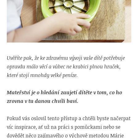
Uvěříte pak, že ke zdravému vývoji vaše dítě potřebuje
opravdu málo věcí a vůbec ne krabici plnou hraček,
které stojí mnohdy velké peníze.
Mateřství je o hledání zaujetí dítěte v tom, co ho
zrovna v tu danou chvíli baví.
Pokud vás oslovil tento přístup a chtěli byste načerpat
víc inspirace, ať už na práci s pomůckami nebo se
dovědět něco zajímavého o výchově metodou Márie