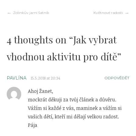
Navigace
Zolinkův jarní šatník
Květnové radosti
pro
4 thoughts on “
Jak vybrat
příspěvek
vhodnou aktivitu pro dítě
”
PAVLÍNA
15.5.2018 at 20:34
ODPOVĚDĚT
Ahoj Žanet,
mockrát děkuji za tvůj článek a důvěru.
Vážím si každé z vás, maminek a vážím si
vašich dětí, kteří mi dělají velkou radost.
Pája