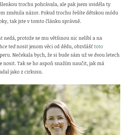
yšlenkou trochu pohrávala, ale pak jsem uviděla ty
jsem změnila názor. Pokud trochu řešíte dětskou módu
bky, tak jste v tomto článku správně.
 nedá, protože se mu většinou nic nelíbí a na
chce teď nosit jenom věci od dědu, obzvlášť
toto
 peru. Nečekala bych, že si bude sám už ve dvou letech
e nosit. Tak se ho aspoň snažím naučit, jak má
dal jako z cirkusu.