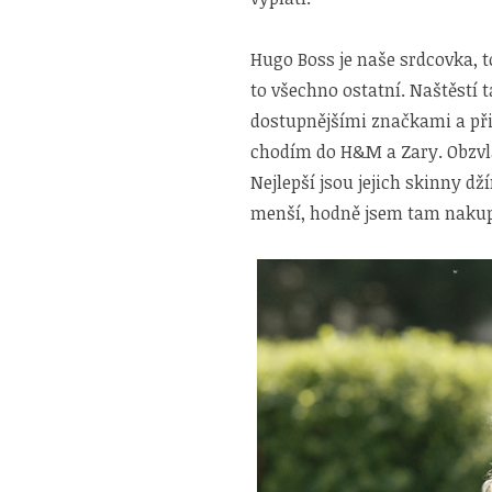
Hugo Boss je naše srdcovka, t
to všechno ostatní. Naštěstí 
dostupnějšími značkami a přiz
chodím do H&M a Zary. Obzvláš
Nejlepší jsou jejich skinny d
menší, hodně jsem tam nakupo