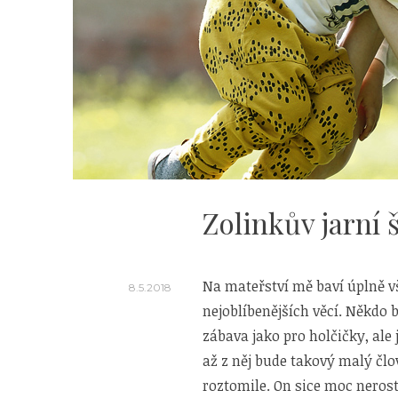
Zolinkův jarní 
Na mateřství mě baví úplně vš
8.5.2018
nejoblíbenějších věcí. Někdo 
zábava jako pro holčičky, ale 
až z něj bude takový malý čl
roztomile. On sice moc nerost