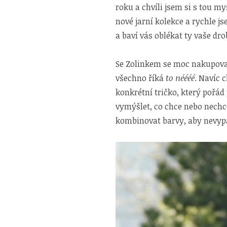
roku a chvíli jsem si s tou m
nové jarní kolekce a rychle 
a baví vás oblékat ty vaše dro
Se Zolinkem se moc nakupovat
všechno říká
to néééé
. Navíc 
konkrétní tričko, který pořád
vymýšlet, co chce nebo nechc
kombinovat barvy, aby nevypa