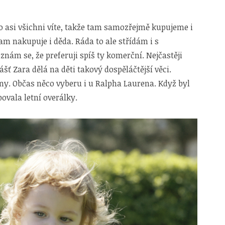
o asi všichni víte, takže tam samozřejmě kupujeme i
tam nakupuje i děda. Ráda to ale střídám i s
nám se, že preferuji spíš ty komerční. Nejčastěji
ť Zara dělá na děti takový dospěláčtější věci.
žíny. Občas něco vyberu i u Ralpha Laurena. Když byl
vala letní overálky.