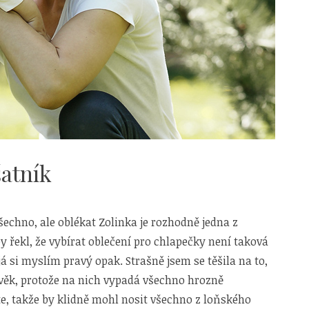
šatník
echno, ale oblékat Zolinka je rozhodně jedna z
by řekl, že vybírat oblečení pro chlapečky není taková
já si myslím pravý opak. Strašně jsem se těšila na to,
ověk, protože na nich vypadá všechno hrozně
e, takže by klidně mohl nosit všechno z loňského