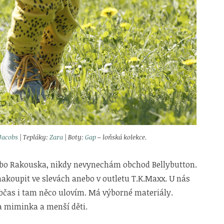
 Jacobs
| Tepláky:
Zara
| Boty:
Gap
– loňská kolekce.
bo Rakouska, nikdy nevynechám obchod Bellybutton.
nakoupit ve slevách anebo v outletu T.K.Maxx. U nás
Občas i tam něco ulovím. Má výborné materiály.
na miminka a menší děti.