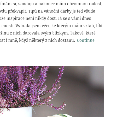
všímám si, sonduju a nakonec mám ohromnou radost,
du překvapit. Tipů na vánoční dárky je teď všude
tože inspirace není nikdy dost. Já se s vámi dnes
enosti. Vybrala jsem věci, ke kterým mám vztah, líbí
tšinu z nich darovala svým blízkým. Takové, které
st i mně, když některý z nich dostanu.
Continue