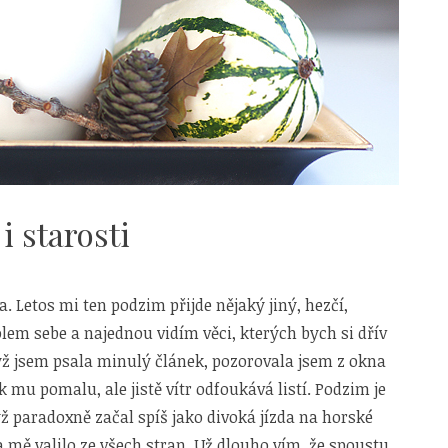
i starosti
a. Letos mi ten podzim přijde nějaký jiný, hezčí,
olem sebe a najednou vidím věci, kterých bych si dřív
yž jsem psala minulý článek, pozorovala jsem z okna
k mu pomalu, ale jistě vítr odfoukává listí. Podzim je
ž paradoxně začal spíš jako divoká jízda na horské
a mě valilo ze všech stran. Už dlouho vím, že spoustu