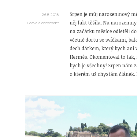
Srpen je můj narozeninový měs
26.8.2018
něj fakt těšila. Na narozenin
Leave a comment
na začátku měsíce odletěli do
včetně dortu se svíčkami, bal
dech dárkem, který bych ani 
Hermès. Okomentoval to tak, 
bych je všechny! Srpen nám 
o kterém už chystám článek. 