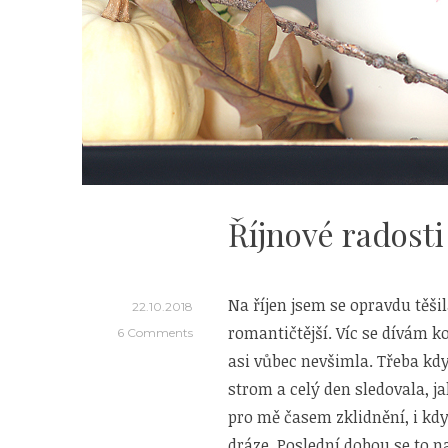
Říjnové radosti 
Na říjen jsem se opravdu těšil
22.10.2018
romantičtější. Víc se dívám k
6 Comments
asi vůbec nevšimla. Třeba kd
strom a celý den sledovala, ja
pro mě časem zklidnění, i kdy
dráze. Poslední dobou se to n