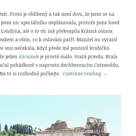
íc. Proto je oblíbený a tak není divu, že jsem se na
y jsem nic speciálního neplánovala, protože jsme hned
 Londýna, ale o to víc mě překvapila krásná oslava
onkem a vším, co k oslavám patří. Manžel mi vyrazil
ve snu nečekala, když přede mě postavil krabičku
že jeden
náramek
je prostě málo. Svatá pravda. Brala
začal pohádkově v naprosto dechberoucím Cotswoldu,
„Srpnové
Na to si rozhodně počkejte.
Continue reading
→
radosti“