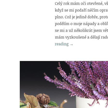
Celý rok mám oči otevřené, 
když se mi podaří něčím oprav
plno. Což je jedině dobře, pro
podělím o moje nápady a oblíb
se mi a už několikrát jsem vě
mám vyzkoušené a dělají rado
„Inspirace
reading
→
a
tipy
na
vánoční
dárky“