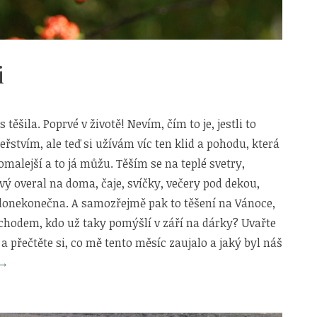
i
 těšila. Poprvé v životě! Nevím, čím to je, jestli to
řstvím, ale teď si užívám víc ten klid a pohodu, která
omalejší a to já můžu. Těším se na teplé svetry,
ý overal na doma, čaje, svíčky, večery pod dekou,
onekonečna. A samozřejmě pak to těšení na Vánoce,
chodem, kdo už taky pomýšlí v září na dárky? Uvařte
 a přečtěte si, co mě tento měsíc zaujalo a jaký byl náš
„Zářijové
→
radosti“