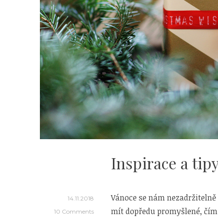
Inspirace a tip
Vánoce se nám nezadržitelně b
14.11.2018
mít dopředu promyšlené, čím
10 Comments