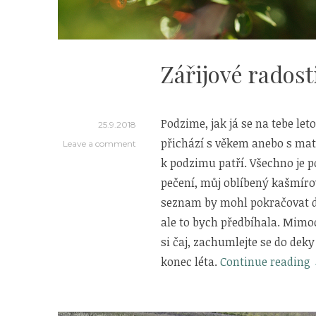
Zářijové radost
Podzime, jak já se na tebe letos
25.9.2018
přichází s věkem anebo s mate
Leave a comment
k podzimu patří. Všechno je p
pečení, můj oblíbený kašmírov
seznam by mohl pokračovat d
ale to bych předbíhala. Mimo
si čaj, zachumlejte se do deky
konec léta.
Continue reading