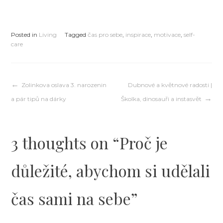
Posted in
Living
Tagged
čas pro sebe
,
inspirace
,
motivace
,
self-
care
Navigace
Zolinkova oslava 3. narozenin
Dubnové a květnové radosti |
a pár tipů na dárky
Školka, dinosauři a instasvět
pro
3 thoughts on “
Proč je
příspěvek
důležité, abychom si udělali
čas sami na sebe
”