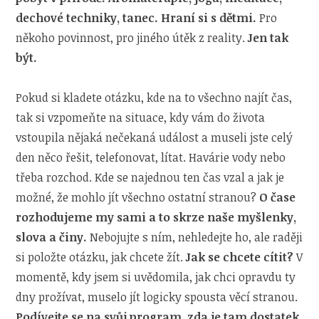
dechové techniky, tanec. Hraní si s dětmi.
Pro
někoho povinnost, pro jiného útěk z reality.
Jen tak
být.
Pokud si kladete otázku, kde na to všechno najít čas,
tak si vzpomeňte na situace, kdy vám do života
vstoupila nějaká nečekaná událost a museli jste celý
den něco řešit, telefonovat, lítat. Havárie vody nebo
třeba rozchod. Kde se najednou ten čas vzal a jak je
možné, že mohlo jít všechno ostatní stranou?
O čase
rozhodujeme my sami a to skrze naše myšlenky,
slova a činy.
Nebojujte s ním, nehledejte ho, ale raději
si položte otázku, jak chcete žít.
Jak se chcete cítit?
V
momentě, kdy jsem si uvědomila, jak chci opravdu ty
dny prožívat, muselo jít logicky spousta věcí stranou.
Podívejte se na svůj program, zda je tam dostatek