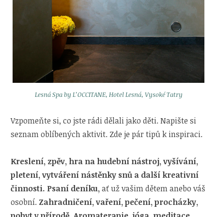
Lesná Spa by L’OCCITANE, Hotel Lesná, Vysoké Tatry
Vzpomeňte si, co jste rádi dělali jako děti. Napište si
seznam oblíbených aktivit. Zde je pár tipů k inspiraci.
Kreslení, zpěv, hra na hudební nástroj, vyšívání,
pletení, vytváření nástěnky snů a další kreativní
činnosti. Psaní deníku,
ať už vašim dětem anebo váš
osobní.
Zahradničení, vaření, pečení, procházky,
pobyt v přírodě. Aromaterapie, jóga, meditace,