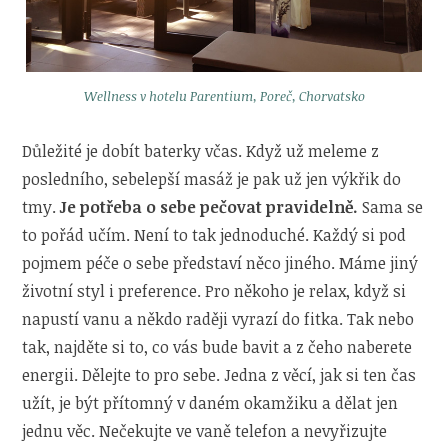
Wellness v hotelu Parentium, Poreč, Chorvatsko
Důležité je dobít baterky včas. Když už meleme z
posledního, sebelepší masáž je pak už jen výkřik do
tmy.
Je potřeba o sebe pečovat pravidelně.
Sama se
to pořád učím. Není to tak jednoduché. Každý si pod
pojmem péče o sebe představí něco jiného. Máme jiný
životní styl i preference. Pro někoho je relax, když si
napustí vanu a někdo raději vyrazí do fitka. Tak nebo
tak, najděte si to, co vás bude bavit a z čeho naberete
energii. Dělejte to pro sebe. Jedna z věcí, jak si ten čas
užít, je být přítomný v daném okamžiku a dělat jen
jednu věc. Nečekujte ve vaně telefon a nevyřizujte