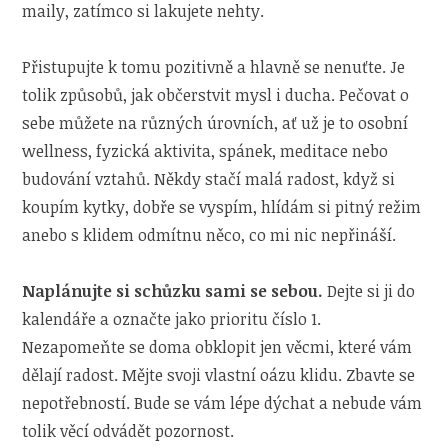
maily, zatímco si lakujete nehty.
Přistupujte k tomu pozitivně a hlavně se nenuťte. Je
tolik způsobů, jak občerstvit mysl i ducha. Pečovat o
sebe můžete na různých úrovních, ať už je to osobní
wellness, fyzická aktivita, spánek, meditace nebo
budování vztahů. Někdy stačí malá radost, když si
koupím kytky, dobře se vyspím, hlídám si pitný režim
anebo s klidem odmítnu něco, co mi nic nepřináší.
Naplánujte si schůzku sami se sebou.
Dejte si ji do
kalendáře a označte jako prioritu číslo 1.
Nezapomeňte se doma obklopit jen věcmi, které vám
dělají radost. Mějte svoji vlastní oázu klidu. Zbavte se
nepotřebností. Bude se vám lépe dýchat a nebude vám
tolik věcí odvádět pozornost.