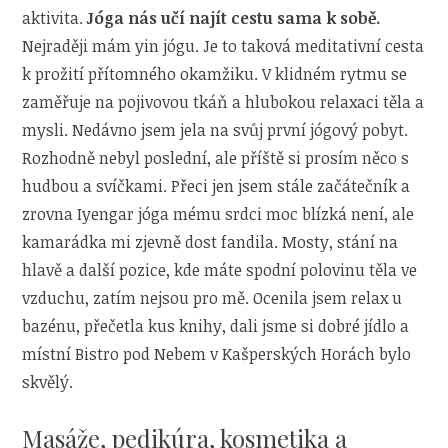
aktivita.
Jóga nás učí najít cestu sama k sobě.
Nejraději mám yin jógu. Je to taková meditativní cesta
k prožití přítomného okamžiku. V klidném rytmu se
zaměřuje na pojivovou tkáň a hlubokou relaxaci těla a
mysli. Nedávno jsem jela na svůj první jógový pobyt.
Rozhodně nebyl poslední, ale příště si prosím něco s
hudbou a svíčkami. Přeci jen jsem stále začátečník a
zrovna Iyengar jóga mému srdci moc blízká není, ale
kamarádka mi zjevně dost fandila. Mosty, stání na
hlavě a další pozice, kde máte spodní polovinu těla ve
vzduchu, zatím nejsou pro mě. Ocenila jsem relax u
bazénu, přečetla kus knihy, dali jsme si dobré jídlo a
místní Bistro pod Nebem v Kašperských Horách bylo
skvělý.
Masáže, pedikúra, kosmetika a