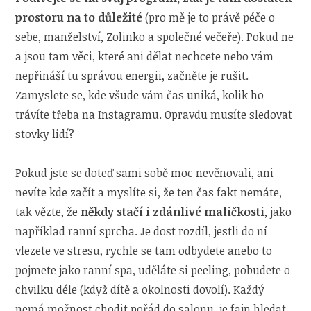
prostoru na to důležité
(pro mě je to právě péče o
sebe, manželství, Zolinko a společné večeře). Pokud ne
a jsou tam věci, které ani dělat nechcete nebo vám
nepřináší tu správou energii, začněte je rušit.
Zamyslete se, kde všude vám čas uniká, kolik ho
trávíte třeba na Instagramu. Opravdu musíte sledovat
stovky lidí?
Pokud jste se doteď sami sobě moc nevěnovali, ani
nevíte kde začít a myslíte si, že ten čas fakt nemáte,
tak vězte, že
někdy stačí i zdánlivé maličkosti
, jako
například ranní sprcha. Je dost rozdíl, jestli do ní
vlezete ve stresu, rychle se tam odbydete anebo to
pojmete jako ranní spa, uděláte si peeling, pobudete o
chvilku déle (když dítě a okolnosti dovolí). Každý
nemá možnost chodit pořád do salonu, je fajn hledat