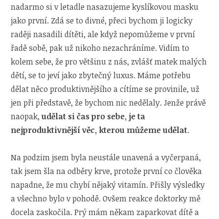
nadarmo si v letadle nasazujeme kyslíkovou masku
jako první. Zdá se to divné, přeci bychom ji logicky
raději nasadili dítěti, ale když nepomůžeme v první
řadě sobě, pak už nikoho nezachráníme. Vidím to
kolem sebe, že pro většinu z nás, zvlášť matek malých
dětí, se to jeví jako zbytečný luxus. Máme potřebu
dělat něco produktivnějšího a cítíme se provinile, už
jen při představě, že bychom nic nedělaly. Jenže právě
naopak,
udělat si čas pro sebe, je ta
nejproduktivnější věc, kterou můžeme udělat
.
Na podzim jsem byla neustále unavená a vyčerpaná,
tak jsem šla na odběry krve, protože první co člověka
napadne, že mu chybí nějaký vitamín. Přišly výsledky
a všechno bylo v pohodě. Ovšem reakce doktorky mě
docela zaskočila. Prý mám někam zaparkovat dítě a