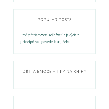
on
on
on
on
Facebook
Twitter
Instagram
Pinterest
POPULAR POSTS
Proč předsevzetí selhávají a jakých 7
principů vás povede k úspěchu
DĚTI A EMOCE – TIPY NA KNIHY