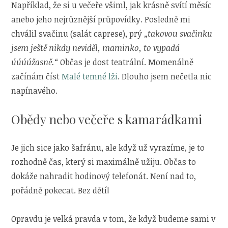
Například, že si u večeře všiml, jak krásně svítí měsíc
anebo jeho nejrůznější průpovídky. Posledně mi
chválil svačinu (salát caprese), prý
„takovou svačinku
jsem ještě nikdy neviděl, maminko, to vypadá
úúúúžasně.“
Občas je dost teatrální. Momenálně
začínám číst
Malé temné lži
. Dlouho jsem nečetla nic
napínavého.
Obědy nebo večeře s kamarádkami
Je jich sice jako šafránu, ale když už vyrazíme, je to
rozhodně čas, který si maximálně užiju. Občas to
dokáže nahradit hodinový telefonát. Není nad to,
pořádně pokecat. Bez dětí!
Opravdu je velká pravda v tom, že když budeme sami v