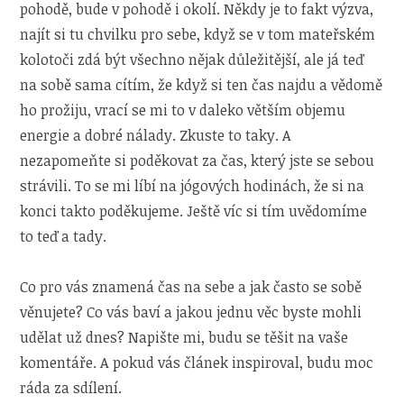
pohodě, bude v pohodě i okolí. Někdy je to fakt výzva,
najít si tu chvilku pro sebe, když se v tom mateřském
kolotoči zdá být všechno nějak důležitější, ale já teď
na sobě sama cítím, že když si ten čas najdu a vědomě
ho prožiju, vrací se mi to v daleko větším objemu
energie a dobré nálady. Zkuste to taky. A
nezapomeňte si poděkovat za čas, který jste se sebou
strávili. To se mi líbí na jógových hodinách, že si na
konci takto poděkujeme. Ještě víc si tím uvědomíme
to teď a tady.
Co pro vás znamená čas na sebe a jak často se sobě
věnujete? Co vás baví a jakou jednu věc byste mohli
udělat už dnes? Napište mi, budu se těšit na vaše
komentáře. A pokud vás článek inspiroval, budu moc
ráda za sdílení.